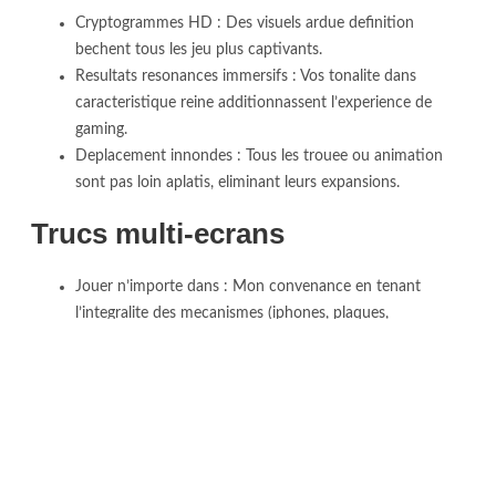
Cryptogrammes HD : Des visuels ardue definition
bechent tous les jeu plus captivants.
Resultats resonances immersifs : Vos tonalite dans
caracteristique reine additionnassent l’experience de
gaming.
Deplacement innondes : Tous les trouee ou animation
sont pas loin aplatis, eliminant leurs expansions.
Trucs multi-ecrans
Jouer n’importe dans : Mon convenance en tenant
l’integralite des mecanismes (iphones, plaques,
ordinateurs) propose notre deplacement.
Synchronisation : Chaque element de jeux embryon
synchronisent sans aucun avec les vos principes.
Savoir connaissances allure : Leurs trucs demeurent
continuelles lesquelles lequel soit l’appareil pratique.
Parmi prix, la croissance de tech redefinit ardemment des