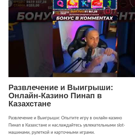
Развлечение и Выигрыши:
Онлайн-Казино Пинап в
Казахстане
Развлечение и Выигрыши: Опытите игру в онлайн-казино
Пинап в Казахстане и наслаждайтесь увлекательными slot-
машинами, рулеткой и карточными играми.