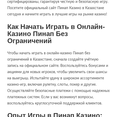
сертифицированы, гарантируя честную и безопасную игру.
Посетите официальный сайт Пинап Казино в Казахстане
сегодня и начните играть в лучшие игры на рынке казино!
Как Начать Играть в Онлайн-
Казино Пинап Без
Ограничений
Чтобы начать играть в онлайн-казино Пинап без
ограничений в Казахстане, сначала создайте учётную
запись на официальном сайте. Воспользуйтесь бонусами и
акциями для новых игроков, чтобы увеличить свои шансы
на выигрыш. Испытайте удачу в широком ассортименте
казино-игр, включая рулетку, слоты, покер и другие.
Осуществляйте безопасные платежи с помощью надежных
платежных систем. Если у вас возникнут вопросы,
воспользуйтесь круглосуточной поддержкой клиентов.
Опыт Игры в Пинап Казино: