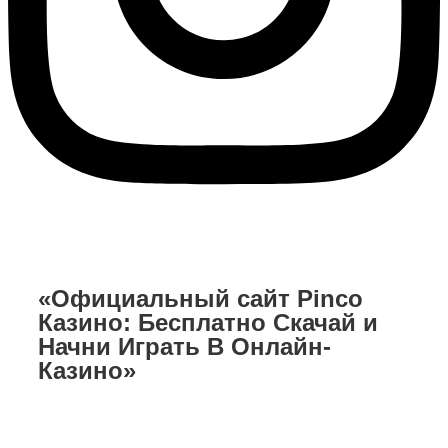
«Официальный сайт Pinco
Казино: Бесплатно Скачай и
Начни Играть В Онлайн-
Казино»