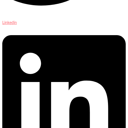
Linkedin