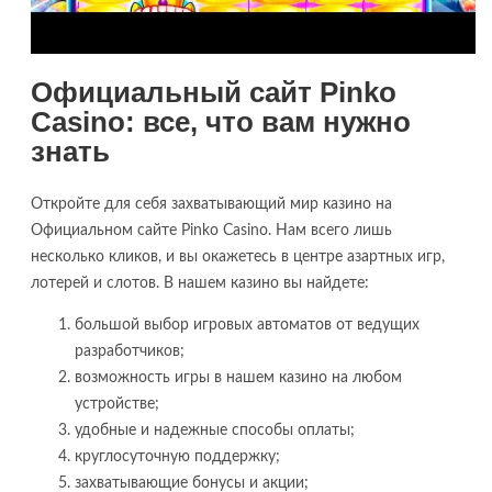
Официальный сайт Pinko
Casino: все, что вам нужно
знать
Откройте для себя захватывающий мир казино на
Официальном сайте Pinko Casino. Нам всего лишь
несколько кликов, и вы окажетесь в центре азартных игр,
лотерей и слотов. В нашем казино вы найдете:
большой выбор игровых автоматов от ведущих
разработчиков;
возможность игры в нашем казино на любом
устройстве;
удобные и надежные способы оплаты;
круглосуточную поддержку;
захватывающие бонусы и акции;