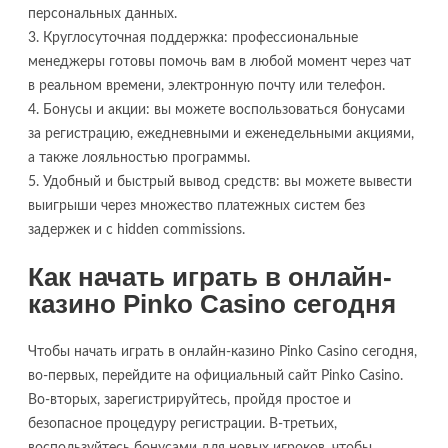
персональных данных.
3. Круглосуточная поддержка: профессиональные
менеджеры готовы помочь вам в любой момент через чат
в реальном времени, электронную почту или телефон.
4. Бонусы и акции: вы можете воспользоваться бонусами
за регистрацию, ежедневными и еженедельными акциями,
а также лояльностью программы.
5. Удобный и быстрый вывод средств: вы можете вывести
выигрыши через множество платежных систем без
задержек и с hidden commissions.
Как начать играть в онлайн-
казино Pinko Casino сегодня
Чтобы начать играть в онлайн-казино Pinko Casino сегодня,
во-первых, перейдите на официальный сайт Pinko Casino.
Во-вторых, зарегистрируйтесь, пройдя простое и
безопасное процедуру регистрации. В-третьих,
воспользуйтесь бонусами для новых игроков, чтобы