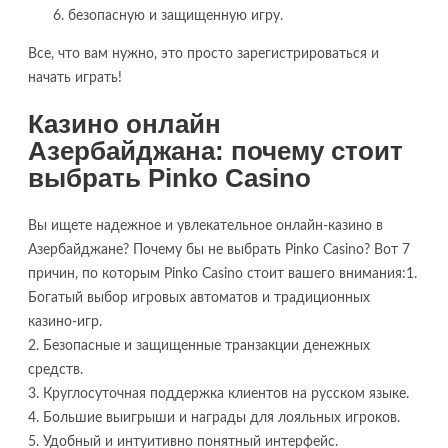
безопасную и защищенную игру.
Все, что вам нужно, это просто зарегистрироваться и
начать играть!
Казино онлайн
Азербайджана: почему стоит
выбрать Pinko Casino
Вы ищете надежное и увлекательное онлайн-казино в
Азербайджане? Почему бы не выбрать Pinko Casino? Вот 7
причин, по которым Pinko Casino стоит вашего внимания:1.
Богатый выбор игровых автоматов и традиционных
казино-игр.
2. Безопасные и защищенные транзакции денежных
средств.
3. Круглосуточная поддержка клиентов на русском языке.
4. Большие выигрыши и награды для лояльных игроков.
5. Удобный и интуитивно понятный интерфейс.