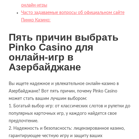
онлайн-игры
Часто задаваемые вопросы об официальном сайте
Пинко Казино:
Пять причин выбрать
Pinko Casino для
онлайн-игр в
Азербайджане
Вы ищете надежное и увлекательное онлайн-казино в
Азербайджане? Вот пять причин, почему Pinko Casino
может стать вашим лучшим выбором:
1. Богатый выбор игр: от классических слотов и рулетки до
популярных карточных игр, у каждого найдется свое
предпочтение.
2. Надежность и безопасность: лицензированное казино,
гарантирующее честную игру и защиту ваших