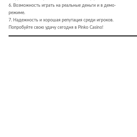
6. Возможность играть на реальные деньги и в демо-
режиме.
7. Надежность и хорошая репутация среди игроков.
Попробуйте свою удачу сегодня в Pinko Casino!