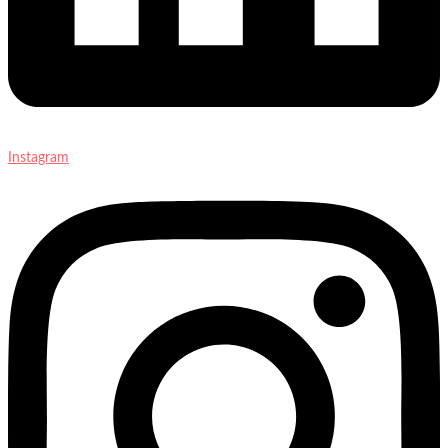
Instagram