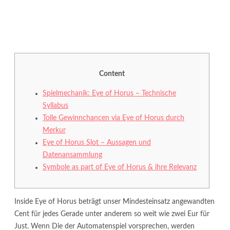
Content
Spielmechanik: Eye of Horus – Technische
Syllabus
Tolle Gewinnchancen via Eye of Horus durch
Merkur
Eye of Horus Slot – Aussagen und
Datenansammlung
Symbole as part of Eye of Horus & ihre Relevanz
Inside Eye of Horus beträgt unser Mindesteinsatz angewandten
Cent für jedes Gerade unter anderem so weit wie zwei Eur für
Just. Wenn Die der Automatenspiel vorsprechen, werden