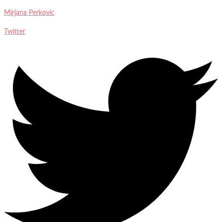
Mirjana Perkovic
Twitter