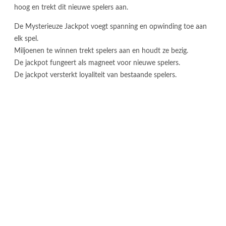
hoog en trekt dit nieuwe spelers aan.
De Mysterieuze Jackpot voegt spanning en opwinding toe aan
elk spel.
Miljoenen te winnen trekt spelers aan en houdt ze bezig.
De jackpot fungeert als magneet voor nieuwe spelers.
De jackpot versterkt loyaliteit van bestaande spelers.
Regelmatige grote uitbetalingen houden de spanning hoog en
trekken nieuwe spelers aan.
Review 1:
“Vorig weekend heb ik mijn avond doorgebracht met spelen in
het online casino, op zoek naar de mysterieuze Jackpot. Ik ben
Jan, 28 jaar oud en een groot fan van online gokkasten. Ik heb
het spel ‘Onthul de Mysterieuze Jackpot’ uitgeprobeerd en het
was geweldig! Het heeft me stundenlang bezig gehouden en
uiteindelijk ben ik de gelukkige winnaar geworden van de
verborgen Jackpot. Het was ongelooflijk! Ik kan alleen maar
aanraden om het spel zelf te proberen en te ontdekken hoeveel
plezier het kan brengen. Bedankt online casino voor deze