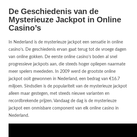
De Geschiedenis van de
Mysterieuze Jackpot in Online
Casino’s
In Nederland is de mysterieuze jackpot een sensatie in online
casino’s. De geschiedenis ervan gaat terug tot de vroege dagen
van online gokken. De eerste online casino’s boden al snel
progressieve jackpots aan, die steeds hoger opliepen naarmate
meer spelers meededen. In 2009 werd de grootste online
jackpot ooit gewonnen in Nederland, een bedrag van €16.7
miljoen. Sindsdien is de populariteit van de mysterieuze jackpot
alleen maar gestegen, met steeds nieuwe varianten en
recordbrekende prijzen. Vandaag de dag is de mysterieuze
jackpot een onmisbare component van elk online casino in
Nederland.