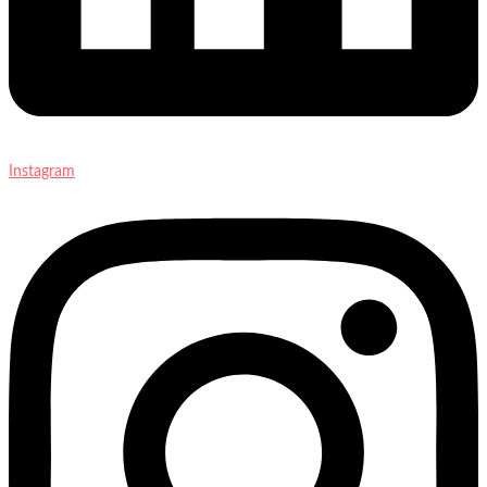
Instagram