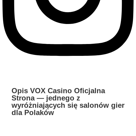
Opis VOX Casino Oficjalna
Strona — jednego z
wyróżniających się salonów gier
dla Polaków