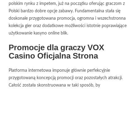
polskim rynku z impetem, już na początku oferując graczom z
Polski bardzo dobre opcje zabawy. Fundamentalna stała się
doskonale przygotowana promocja, ogromna i wszechstronna
kolekcja gier oraz dodatkowe możliwości istotnie poprawiające
użytkowanie kasyno online blik.
Promocje dla graczy VOX
Casino Oficjalna Strona
Platforma internetowa imponuje głównie perfekcyjnie
przygotowaną koncepcją promocji oraz pozostałych atrakcji.
Całość została skonstruowana w taki sposób, by
zagwarantować wygodę gracza na różnym poziomie wdrożenia
— od laika, po tych, którzy wykorzystali już swoje premie dla
nowych graczy. Poniżej znajdziesz listę obowiązujących ofert
kasyna kasyno online.
Zestaw dodatków dla nowych graczy. Po stworzeniu
konta na kasyno online blik można aktywować promocję