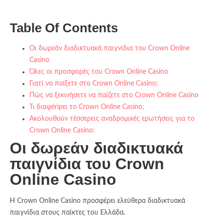
Table Of Contents
Οι δωρεάν διαδικτυακά παιγνίδια του Crown Online
Casino
Όλες οι προσφορές του Crown Online Casino
Γιατί να παίξετε στο Crown Online Casino;
Πώς να ξεκινήσετε να παίζετε στο Crown Online Casino
Τι διαφériρει το Crown Online Casino;
Ακολουθούν τέσσερεις αναδρομικές ερωτήσεις για το
Crown Online Casino:
Οι δωρεάν διαδικτυακά
παιγνίδια του Crown
Online Casino
Η Crown Online Casino προσφέρει ελεύθερα διαδικτυακά
παιγνίδια στους παίκτες του Ελλάδα.