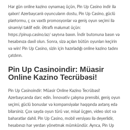
Hər gün online kazino oynamaq üçün, Pin Up Casino indir ilə
qalxın! Azerbaycanlı oyuncuların dostu, Pin Up Casino, güclü
platformu, ç ox vaxtlı promosyonlar və geniş oyun seçimi ilə
sinəmiyi təklif edir. Ətraflı məlumat üçün:
https://pinup.casino/az/ saytına baxın. İndir butonuna basın və
hesabınıza daxil olun. Sonra, sizə açılan bütün oyunları keçirin
və win! Pin Up Casino, sizin için hazırladığı online kazino tadını
çatdırın.
Pin Up Casinoindir: Müasir
Online Kazino Tecrübəsi!
Pin Up Casinoindir: Müasir Online Kazino Tecrübəsi!
Azerbaycanda dərc edin. İnnovativ çalışma prensibi, geniş oyun
seçimi, güclü bonuslar və kompansiyalar haqqında axtarış edə
bilərsiniz. Çox sayda oyun türü var, misal üçgen, video slot və
baharatlar dahil. Pin Up Casino, mobil versiyası ilə deyerlidir,
hesabınızı hər yerdən yönetmək mümkündür. Ayrıca, Pin Up