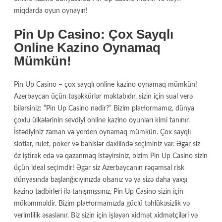
miqdarda oyun oynayın!
Pin Up Casino: Çox Sayqlı
Online Kazino Oynamaq
Mümkün!
Pin Up Casino – çox sayqlı online kazino oynamaq mümkün!
Azerbaycan üçün təşəkkürlər məktabıdır, sizin için sual verə
bilərsiniz: “Pin Up Casino nədir?” Bizim platformamız, dünya
çoxlu ülkələrinin sevdiyi online kazino oyunları kimi tanınır.
İstədiyiniz zaman və yerden oynamaq mümkün. Çox sayqlı
slotlar, rulet, poker və bahislər daxilində seçiminiz var. Əgər siz
öz iştirak edə və qazanmaq istəyirsiniz, bizim Pin Up Casino sizin
üçün ideal seçimdir! Əgər siz Azerbaycanın rəqəmsal risk
dünyasında başlanğıcıyınızda olsanız və ya sizə daha yaxşı
kazino tadbirleri ilə tanışmışsınız, Pin Up Casino sizin için
mükəmməldir. Bizim platformamızda güclü təhlükəsizlik və
verimlilik əsaslanır. Biz sizin için işləyən xidmət xidmətçiləri və