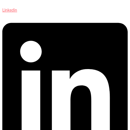
Linkedin