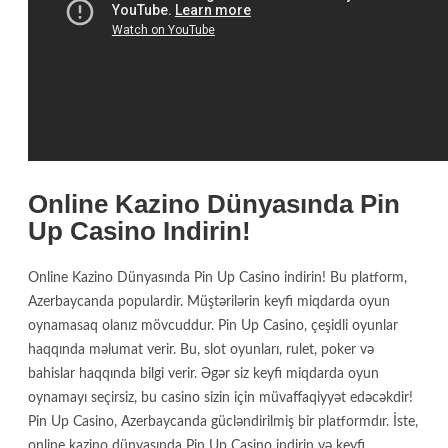
Online Kazino Dünyasında Pin
Up Casino Indirin!
Online Kazino Dünyasında Pin Up Casino indirin! Bu platform,
Azerbaycanda populardir. Müştərilərin keyfi miqdarda oyun
oynamasaq olanız mövcuddur. Pin Up Casino, çeşidli oyunlar
haqqında məlumat verir. Bu, slot oyunları, rulet, poker və
bahislar haqqında bilgi verir. Əgər siz keyfi miqdarda oyun
oynamayı seçirsiz, bu casino sizin için müvaffaqiyyət edəcəkdir!
Pin Up Casino, Azerbaycanda gücləndirilmiş bir platformdır. İste,
online kazino dünyasında Pin Up Casino indirin və keyfi