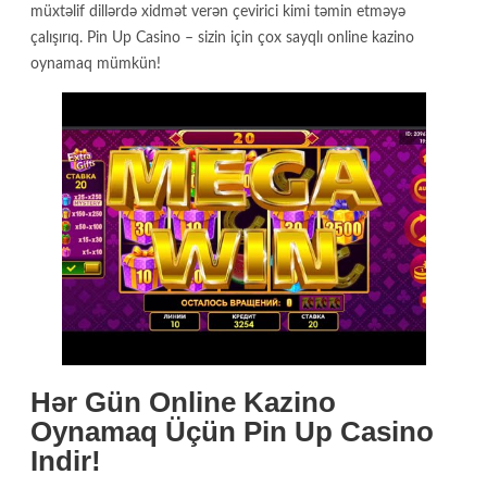
müxtəlif dillərdə xidmət verən çevirici kimi təmin etməyə
çalışırıq. Pin Up Casino – sizin için çox sayqlı online kazino
oynamaq mümkün!
Hər Gün Online Kazino
Oynamaq Üçün Pin Up Casino
Indir!