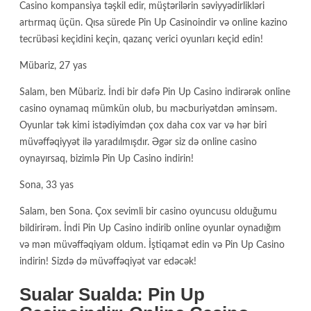
Casino kompansiya təşkil edir, müştərilərin səviyyədirlikləri
artırmaq üçün. Qısa sürede Pin Up Casinoindir və online kazino
tecrübəsi keçidini keçin, qazanç verici oyunları keçid edin!
Mübariz, 27 yas
Salam, ben Mübariz. İndi bir dəfə Pin Up Casino indirərək online
casino oynamaq mümkün olub, bu məcburiyətdən əminsəm.
Oyunlar tək kimi istədiyimdən çox daha cox var və hər biri
müvəffəqiyyət ilə yaradılmışdır. Əgər siz də online casino
oynayırsaq, bizimlə Pin Up Casino indirin!
Sona, 33 yas
Salam, ben Sona. Çox sevimli bir casino oyuncusu olduğumu
bildirirəm. İndi Pin Up Casino indirib online oyunlar oynadığım
və mən müvəffəqiyam oldum. İştiqamət edin və Pin Up Casino
indirin! Sizdə də müvəffəqiyət var edəcək!
Sualar Sualda: Pin Up