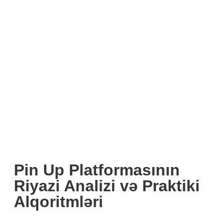
Pin Up Platformasının
Riyazi Analizi və Praktiki
Alqoritmləri