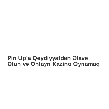
Pin Up’a Qeydiyyatdan Əlavə
Olun və Onlayn Kazino Oynamaq