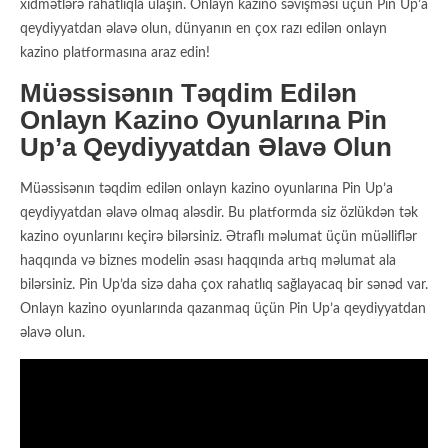
xidmətlərə rahatlıqla ulaşın. Onlayn kazino səvişməsi üçün Pin Up’a
qeydiyyatdan əlavə olun, dünyanın en çox razı edilən onlayn
kazino platformasına araz edin!
Müəssisənın Təqdim Edilən
Onlayn Kazino Oyunlarına Pin
Up’a Qeydiyyatdan Əlavə Olun
Müəssisənın təqdim edilən onlayn kazino oyunlarına Pin Up’a
qeydiyyatdan əlavə olmaq aləsdir. Bu platformda siz özlükdən tək
kazino oyunlarını keçirə bilərsiniz. Ətraflı məlumat üçün müəlliflər
haqqında və biznes modelin əsası haqqında artıq məlumat ala
bilərsiniz. Pin Up’da sizə daha çox rahatlıq sağlayacaq bir sənəd var.
Onlayn kazino oyunlarında qazanmaq üçün Pin Up’a qeydiyyatdan
əlavə olun.