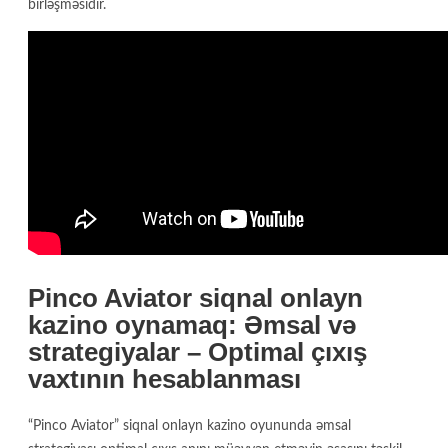
birləşməsidir.
Pinco Aviator siqnal onlayn
kazino oynamaq: Əmsal və
strategiyalar – Optimal çıxış
vaxtının hesablanması
“Pinco Aviator” siqnal onlayn kazino oyununda əmsal