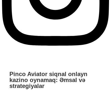
Pinco Aviator siqnal onlayn
kazino oynamaq: Əmsal və
strategiyalar