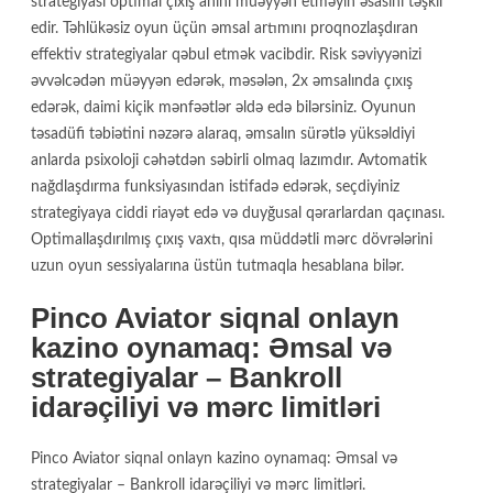
strategiyası optimal çıxış anını müəyyən etməyin əsasını təşkil
edir. Təhlükəsiz oyun üçün əmsal artımını proqnozlaşdıran
effektiv strategiyalar qəbul etmək vacibdir. Risk səviyyənizi
əvvəlcədən müəyyən edərək, məsələn, 2x əmsalında çıxış
edərək, daimi kiçik mənfəətlər əldə edə bilərsiniz. Oyunun
təsadüfi təbiətini nəzərə alaraq, əmsalın sürətlə yüksəldiyi
anlarda psixoloji cəhətdən səbirli olmaq lazımdır. Avtomatik
nağdlaşdırma funksiyasından istifadə edərək, seçdiyiniz
strategiyaya ciddi riayət edə və duyğusal qərarlardan qaçınası.
Optimallaşdırılmış çıxış vaxtı, qısa müddətli mərc dövrələrini
uzun oyun sessiyalarına üstün tutmaqla hesablana bilər.
Pinco Aviator siqnal onlayn
kazino oynamaq: Əmsal və
strategiyalar – Bankroll
idarəçiliyi və mərc limitləri
Pinco Aviator siqnal onlayn kazino oynamaq: Əmsal və
strategiyalar – Bankroll idarəçiliyi və mərc limitləri.