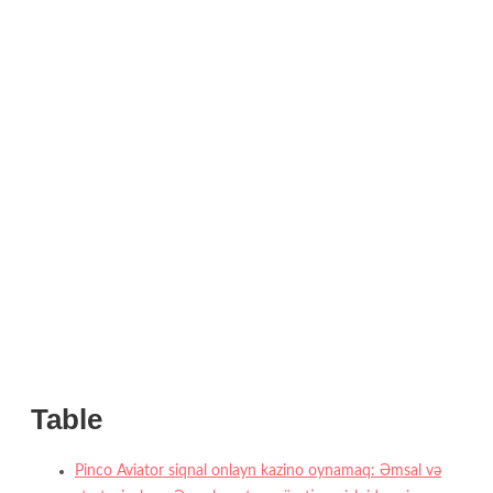
Table
Pinco Aviator siqnal onlayn kazino oynamaq: Əmsal və