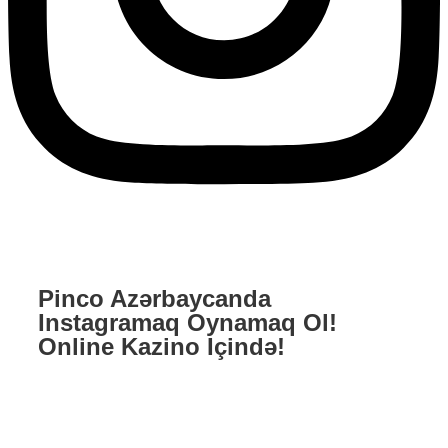
Pinco Azərbaycanda
Instagramaq Oynamaq Ol!
Online Kazino Içində!