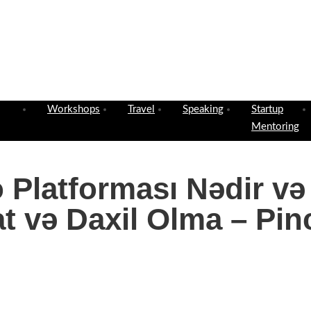
Workshops
Travel
Speaking
Startup
Mentoring
o Platforması Nədir v
at və Daxil Olma – Pi