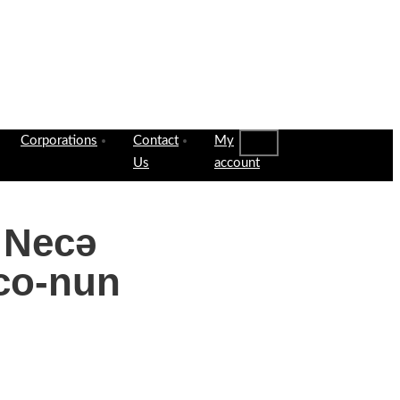
Corporations
Contact
My
Us
account
ə Necə
nco-nun