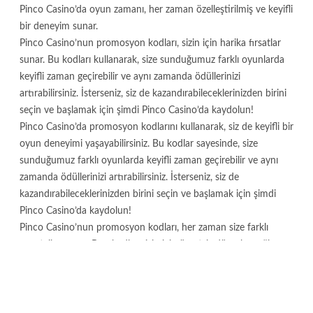
Pinco Casino’da oyun zamanı, her zaman özelleştirilmiş ve keyifli
bir deneyim sunar.
Pinco Casino’nun promosyon kodları, sizin için harika fırsatlar
sunar. Bu kodları kullanarak, size sunduğumuz farklı oyunlarda
keyifli zaman geçirebilir ve aynı zamanda ödüllerinizi
artırabilirsiniz. İsterseniz, siz de kazandırabileceklerinizden birini
seçin ve başlamak için şimdi Pinco Casino’da kaydolun!
Pinco Casino’da promosyon kodlarını kullanarak, siz de keyifli bir
oyun deneyimi yaşayabilirsiniz. Bu kodlar sayesinde, size
sunduğumuz farklı oyunlarda keyifli zaman geçirebilir ve aynı
zamanda ödüllerinizi artırabilirsiniz. İsterseniz, siz de
kazandırabileceklerinizden birini seçin ve başlamak için şimdi
Pinco Casino’da kaydolun!
Pinco Casino’nun promosyon kodları, her zaman size farklı
avantajlar sunar. Bazı kodlar sizin için ücretsiz dönerler sağlar,
bazıları ise ücretsiz turler sunar. Ayrıca, bazı promosyon
kodlarıyla, sizin için artırılmış ödüller de kazanabilirsiniz. Bu
avantajlar sayesinde, Pinco Casino’da oyun zamanı, her zaman
özelleştirilmiş ve keyifli
https://kahsed.org/en/casino/fruits
bir