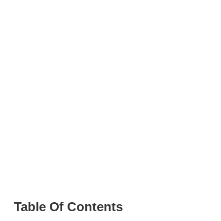
Table Of Contents