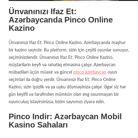
Ünvanınızı Ifaz Et:
Azərbaycanda Pinco Online
Kazino
Ünvanınızı Ifaz Et: Pinco Online Kazino, Azerbaycanda məşhur
bir kazino saytıdır. Bu platform, sizin için çeşitli oyunlar sunuyur,
seçiminizdendir. Ünvanınızı Ifaz Et: Pinco Online Kazino,
müştərilərin keyfi və rahatlıq etməsinə çalışır. Azerbaycan
mübadiləri üçün müasir və güncel
pinco azerbaycan
oyun
seçimləri ilə doğru yerdir. Ünvanınızı Ifaz Et: Pinco Online
Kazino, sizin işsizlik və ya uyku döyməyinizə çalışır. Əgər siz hər
gün keyifli və tərəfinden mümkün olan eng oxunmayan bir
oyunculuq istəyirsinizsə, bizim saytımızı ziyarə edin.
Pinco Indir: Azərbaycan Mobil
Kasino Sahaları