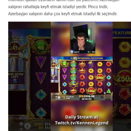
xalqının rahatlıqla keyfi etmək istədiyi yerdir. Pinco Indir,
Azerbayjan xalqının daha çox keyfi etmək istədiyi ilk seçimdir.