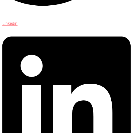
Linkedin