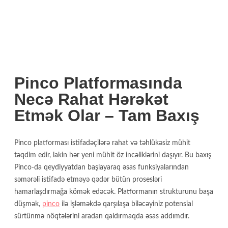
Pinco Platformasında
Necə Rahat Hərəkət
Etmək Olar – Tam Baxış
Pinco platforması istifadəçilərə rahat və təhlükəsiz mühit
təqdim edir, lakin hər yeni mühit öz incəliklərini daşıyır. Bu baxış
Pinco-da qeydiyyatdan başlayaraq əsas funksiyalarından
səmərəli istifadə etməyə qədər bütün prosesləri
hamarlaşdırmağa kömək edəcək. Platformanın strukturunu başa
düşmək,
pinco
ilə işləməkdə qarşılaşa biləcəyiniz potensial
sürtünmə nöqtələrini aradan qaldırmaqda əsas addımdır.