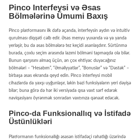
Pinco Interfeysi və Əsas
Bölmələrinə Ümumi Baxış
Pinco platformasını ilk dəfə açanda, interfeysin aydın və intuitiv
qurulması diqqəti cəlb edir. Əsas menyu yuxarıda və ya yanda
yerləşir, bu da əsas bölmələrə tez keçidi asanlaşdırır. Sürtünmə
burada, çoxlu seçim arasında lazımi bölməni tapmaqda ola bilər.
Bunun qarşısını almaq üçün, ən çox ehtiyac duyacağınız
bölmələri – “Hesabım”, “Əməliyyatlar”, “Bonuslar” və “Dəstək” –
birbaşa əsas ekranda qeyd edin. Pinco interfeysi mobil
cihazlarda da yaxşı uyğunlaşır, lakin bəzi funksiyaların yeri dəyişə
bilər; buna görə də hər iki versiyada qısa vaxt sərf edərək
naviqasiyanı öyrənmək sonradan vaxtınıza qənaət edəcək.
Pinco-da Funksionallıq və İstifadə
Üstünlükləri
Platformanın funksionallığı əsasən istifadəçi rahatlığı üzərində