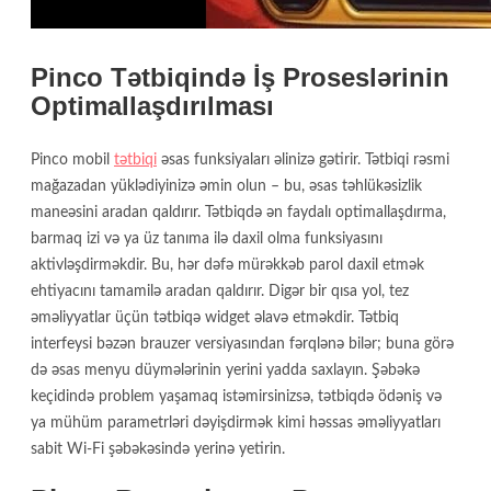
Pinco Tətbiqində İş Proseslərinin
Optimallaşdırılması
Pinco mobil
tətbiqi
əsas funksiyaları əlinizə gətirir. Tətbiqi rəsmi
mağazadan yüklədiyinizə əmin olun – bu, əsas təhlükəsizlik
maneəsini aradan qaldırır. Tətbiqdə ən faydalı optimallaşdırma,
barmaq izi və ya üz tanıma ilə daxil olma funksiyasını
aktivləşdirməkdir. Bu, hər dəfə mürəkkəb parol daxil etmək
ehtiyacını tamamilə aradan qaldırır. Digər bir qısa yol, tez
əməliyyatlar üçün tətbiqə widget əlavə etməkdir. Tətbiq
interfeysi bəzən brauzer versiyasından fərqlənə bilər; buna görə
də əsas menyu düymələrinin yerini yadda saxlayın. Şəbəkə
keçidində problem yaşamaq istəmirsinizsə, tətbiqdə ödəniş və
ya mühüm parametrləri dəyişdirmək kimi həssas əməliyyatları
sabit Wi-Fi şəbəkəsində yerinə yetirin.