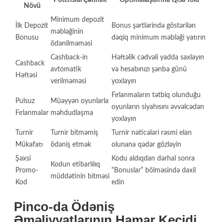
Növü
Minimum depozit
İlk Depozit
Bonus şərtlərində göstərilən
məbləğinin
Bonusu
dəqiq minimum məbləği yatırın
ödənilməməsi
Cashback-in
Həftəlik cədvəli yadda saxlayın
Cashback
avtomatik
və hesabınızı şənbə günü
Həftəsi
verilməməsi
yoxlayın
Fırlanmaların tətbiq olunduğu
Pulsuz
Müəyyən oyunlarla
oyunların siyahısını əvvəlcədən
Fırlanmalar
məhdudlaşma
yoxlayın
Turnir
Turnir bitməmiş
Turnir nəticələri rəsmi elan
Mükafatı
ödəniş etmək
olunana qədər gözləyin
Şəxsi
Kodu aldıqdan dərhal sonra
Kodun etibarlılıq
Promo-
“Bonuslar” bölməsində daxil
müddətinin bitməsi
Kod
edin
Pinco-da Ödəniş
Əməliyyatlarının Hamar Keçidi