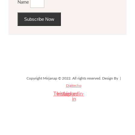
Name
Subscribe Now
Copyright Mirjanap © 2022. All rights reserved. Design By |
Digitecho
Twitter
Instagram
Linkedin-
in