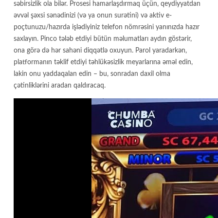
səbirsizlik ola bilər. Prosesi hamarlaşdırmaq üçün, qeydiyyatdan
əvvəl şəxsi sənədinizi (və ya onun surətini) və aktiv e-
poçtunuzu/hazırda işlədiyiniz telefon nömrəsini yanınızda hazır
saxlayın. Pinco tələb etdiyi bütün məlumatları aydın göstərir,
ona görə də hər sahəni diqqətlə oxuyun. Parol yaradarkən,
platformanın təklif etdiyi təhlükəsizlik meyarlarına əməl edin,
lakin onu yaddaqalan edin – bu, sonradan daxil olma
çətinliklərini aradan qaldıracaq.