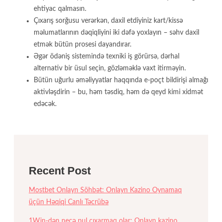
ehtiyac qalmasın.
Çıxarış sorğusu verərkən, daxil etdiyiniz kart/kissə
məlumatlarının dəqiqliyini iki dəfə yoxlayın – səhv daxil
etmək bütün prosesi dayandırar.
Əgər ödəniş sistemində texniki iş görürsə, dərhal
alternativ bir üsul seçin, gözləməklə vaxt itirməyin.
Bütün uğurlu əməliyyatlar haqqında e-poçt bildirişi almağı
aktivləşdirin – bu, həm təsdiq, həm də qeyd kimi xidmət
edəcək.
Recent Post
Mostbet Onlayn Söhbət: Onlayn Kazino Oynamaq
üçün Həqiqi Canlı Təcrübə
1Win-dən necə pul çıxarmaq olar: Onlayn kazino