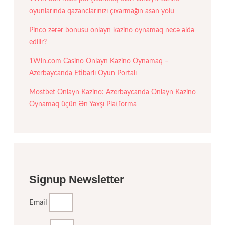
oyunlarında qazanclarınızı çıxarmağın asan yolu
Pinco zərər bonusu onlayn kazino oynamaq necə əldə
edilir?
1Win.com Casino Onlayn Kazino Oynamaq –
Azerbaycanda Etibarlı Oyun Portalı
Mostbet Onlayn Kazino: Azerbaycanda Onlayn Kazino
Oynamaq üçün Ən Yaxşı Platforma
Signup Newsletter
Email