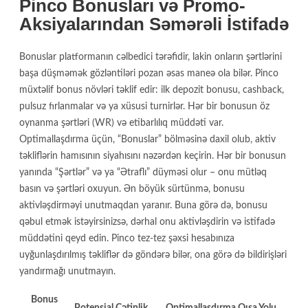
Pinco Bonusları və Promo-
Aksiyalarından Səmərəli İstifadə
Bonuslar platformanın cəlbedici tərəfidir, lakin onların şərtlərini
başa düşməmək gözləntiləri pozan əsas maneə ola bilər. Pinco
müxtəlif bonus növləri təklif edir: ilk depozit bonusu, cashback,
pulsuz fırlanmalar və ya xüsusi turnirlər. Hər bir bonusun öz
oynanma şərtləri (WR) və etibarlılıq müddəti var.
Optimallaşdırma üçün, “Bonuslar” bölməsinə daxil olub, aktiv
təkliflərin hamısının siyahısını nəzərdən keçirin. Hər bir bonusun
yanında “Şərtlər” və ya “Ətraflı” düyməsi olur – onu mütləq
basın və şərtləri oxuyun. Ən böyük sürtünmə, bonusu
aktivləşdirməyi unutmaqdan yaranır. Buna görə də, bonusu
qəbul etmək istəyirsinizsə, dərhal onu aktivləşdirin və istifadə
müddətini qeyd edin. Pinco tez-tez şəxsi hesabınıza
uyğunlaşdırılmış təkliflər də göndərə bilər, ona görə də bildirişləri
yandırmağı unutmayın.
Bonus
Potensial Çətinlik
Optimallaşdırma Qısa Yolu