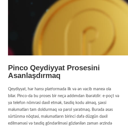
Pinco Qeydiyyat Prosesini
Asanlaşdırmaq
Qeydiyyat, hər hansı platformada ilk və ən vacib maneə ola
bilər. Pinco-da bu proses bir neçə addımdan ibarətdir: e-poçt və
ya telefon nömrəsi daxil etmək, təsdiq kodu almaq, şəxsi
məlumatları tam doldurmaq və parol yaratmaq. Burada əsas
sürtünmə nöqtəsi, məlumatların birinci dəfə düzgün daxil
edilməməsi və təsdiq göndərilməsi gözlənilən zaman ərzində