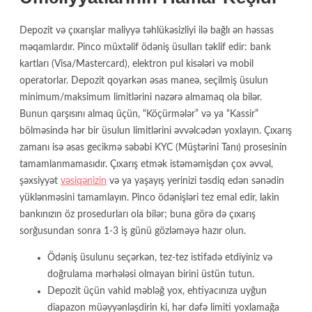
Depozit və çıxarışlar maliyyə təhlükəsizliyi ilə bağlı ən həssas
məqamlardır. Pinco müxtəlif ödəniş üsulları təklif edir: bank
kartları (Visa/Mastercard), elektron pul kisələri və mobil
operatorlar. Depozit qoyarkən əsas maneə, seçilmiş üsulun
minimum/maksimum limitlərini nəzərə almamaq ola bilər.
Bunun qarşısını almaq üçün, “Köçürmələr” və ya “Kassir”
bölməsində hər bir üsulun limitlərini əvvəlcədən yoxlayın. Çıxarış
zamanı isə əsas gecikmə səbəbi KYC (Müştərini Tanı) prosesinin
tamamlanmamasıdır. Çıxarış etmək istəməmişdən çox əvvəl,
şəxsiyyət
vəsiqənizin
və ya yaşayış yerinizi təsdiq edən sənədin
yüklənməsini tamamlayın. Pinco ödənişləri tez emal edir, lakin
bankınızın öz prosedurları ola bilər; buna görə də çıxarış
sorğusundan sonra 1-3 iş günü gözləməyə hazır olun.
Ödəniş üsulunu seçərkən, tez-tez istifadə etdiyiniz və
doğrulama mərhələsi olmayan birini üstün tutun.
Depozit üçün vahid məbləğ yox, ehtiyacınıza uyğun
diapazon müəyyənləşdirin ki, hər dəfə limiti yoxlamağa