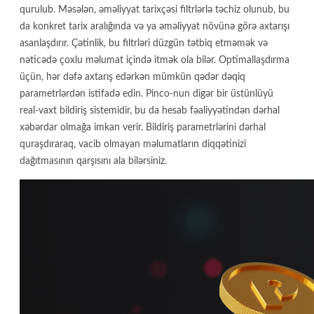
qurulub. Məsələn, əməliyyat tarixçəsi filtrlərlə təchiz olunub, bu
da konkret tarix aralığında və ya əməliyyat növünə görə axtarışı
asanlaşdırır. Çətinlik, bu filtrləri düzgün tətbiq etməmək və
nəticədə çoxlu məlumat içində itmək ola bilər. Optimallaşdırma
üçün, hər dəfə axtarış edərkən mümkün qədər dəqiq
parametrlərdən istifadə edin. Pinco-nun digər bir üstünlüyü
real-vaxt bildiriş sistemidir, bu da hesab fəaliyyətindən dərhal
xəbərdar olmağa imkan verir. Bildiriş parametrlərini dərhal
quraşdıraraq, vacib olmayan məlumatların diqqətinizi
dağıtmasının qarşısını ala bilərsiniz.