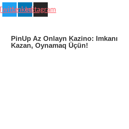
Twitter
Linkedin
Instagram
PinUp Az Onlayn Kazino: Imkanı
Contact
My
Kazan, Oynamaq Üçün!
Us
account