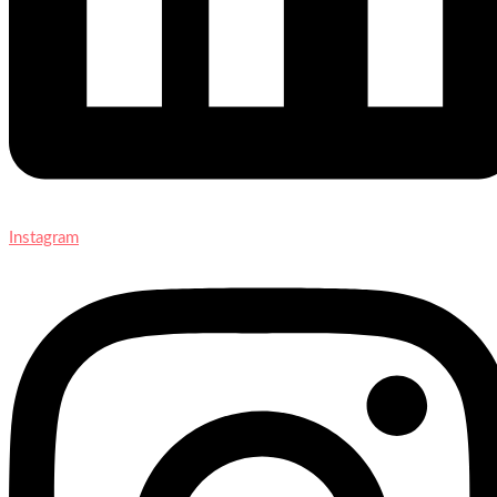
Instagram