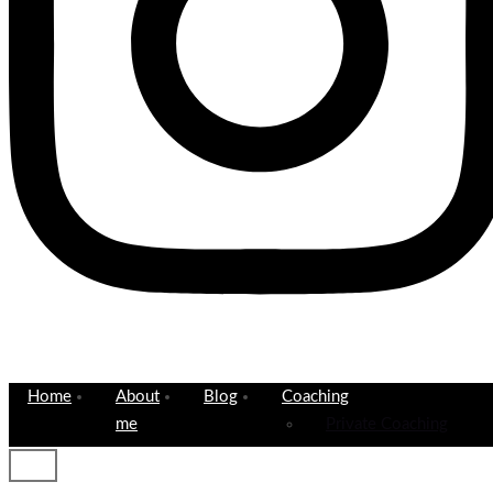
Home
About
Blog
Coaching
me
Private Coaching