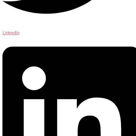
Linkedin