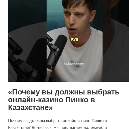
«Почему вы должны выбрать
онлайн-казино Пинко в
Казахстане»
Почему вы должны выбрать онлайн-казино
Пинко
в
Казахстане? Во-первых, мы предлагаем надежную и