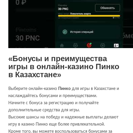
«Бонусы и преимущества
игры в онлайн-казино Пинко
в Казахстане»
Выберите онлайн-казино
Пинко
для игры в Казахстане и
наслаждайтесь бонусами и преимуществами.
Начните с бонуса за регистрацию и получайте
дополнительные средства для игры.
Высокие шансы на победу и надежные выплаты делают
игру в казино Пинко еще более привлекательной.
Кроме того, вы можете воспользоваться бонусами за