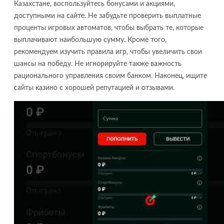
Казахстане, воспользуйтесь бонусами и акциями,
доступными на сайте. Не забудьте проверить выплатные
проценты игровых автоматов, чтобы выбрать те, которые
выплачивают наибольшую сумму. Кроме того,
рекомендуем изучить правила игр, чтобы увеличить свои
шансы на победу. Не игнорируйте также важность
рационального управления своим банком. Наконец, ищите
сайты казино с хорошей репутацией и отзывами.