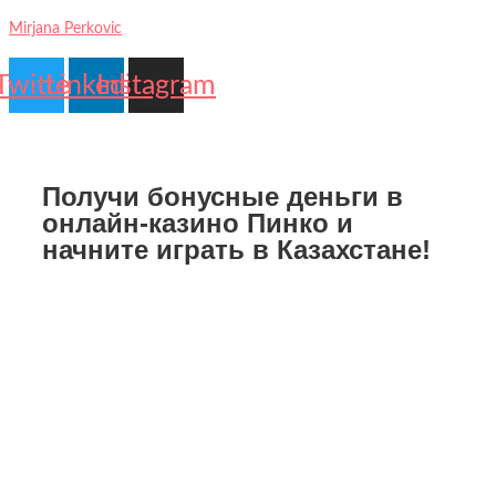
Mirjana Perkovic
Twitter
Linkedin
Instagram
Получи бонусные деньги в
онлайн-казино Пинко и
начните играть в Казахстане!