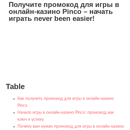
Получите промокод для игры в
онлайн-казино Pinco – начать
играть never been easier!
Table
Как получить промокод для игры в онлайн-казино
Pinco
Начало игры в онлайн-казино Pinco: промокод как
ключ к успеху
Почему вам нужен промокод для игры в онлайн-казино