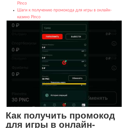
Pinco
Шаги к получению промокода для игры в онлайн-
казино Pinco
Как получить промокод
для игры в онлайн-