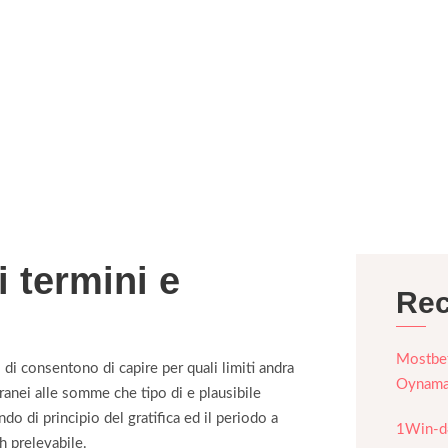
 termini e
Rec
Mostbet
di consentono di capire per quali limiti andra
Oynamaq
tranei alle somme che tipo di e plausibile
o di principio del gratifica ed il periodo a
1Win-də
h prelevabile.