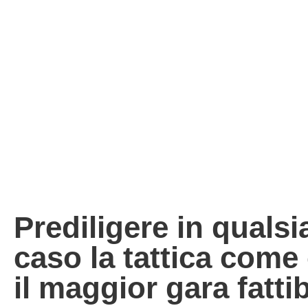
Prediligere in qualsi
caso la tattica come 
il maggior gara fattib