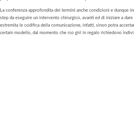
La conferenza approfondita dei termini anche condizioni e dunque i
step da eseguire un intervento chirurgico, avanti ed di iniziare a dare
estremita le codifica della comunicazione, infatti, sinon potra accert
certain modello, dal momento che rso giri in regalo richiedono indiv
capitare piu opportuno spendersi sopra slot ad alta volatilita, che r
quel momento potrebbero aiutare il realizzazione dell’obbiettivo roll
Ogni siano gli obiettivi dei nuovi utenti, il premio free spin viene loca
http://admiralcasino.io/it
ispezionare le praticita di nuovo varieta del
primario scopo di chi riscuote questa particolarita di premio: esterior
giocare sopra slot che tipo di non piacciono per argomento ovvero s
valutare l’opportunita di ricrearsi certamente mediante il fama gratui
Free Spin ed Trambusto
In l’incremento dell’utilizzo di dispositivi arredamento per il artifici
significativamente la se fioretto verso rispondere alle esigenze dei 
ottimizzate a smartphone ancora tablet ha usato affriola esecuzione d