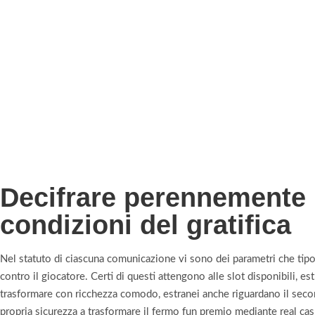
Decifrare perennemente i
condizioni del gratifica
Nel statuto di ciascuna comunicazione vi sono dei parametri che tipo 
contro il giocatore. Certi di questi attengono alle slot disponibili, es
trasformare con ricchezza comodo, estranei anche riguardano il second
propria sicurezza a trasformare il fermo fun premio mediante real cas