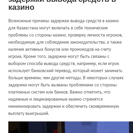
казино
Возможные причины задержки вывода средств в казино
для Казахстана могут включать в себя технические
проблемы со стороны казино, проверку личности игроков,
необходимую для соблюдения законодательства, а также
наличие активных бонусов или промокодов на счету
игрока. Кроме того, задержки могут быть связаны с
выбором способа вывода средств, например, если игрок
использует банковский перевод, который может занимать
больше времени, чем другие методы. В некоторых случаях
задержки могут быть вызваны проблемами со стороны
платежных систем или банков. Важно отметить, что
надежные и лицензированные казино стремятся
минимизировать задержки и обеспечить своевременную
выплату выигрышей.