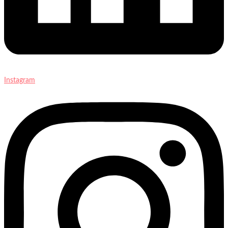
Instagram