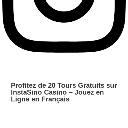
Profitez de 20 Tours Gratuits sur
InstaSino Casino – Jouez en
Ligne en Français