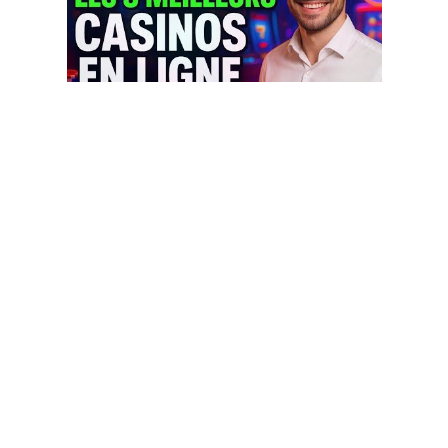
Alexander Casino lance un
bonus exclusif pour les joueurs
français: ne le manquez pas!
Bonne nouvelle pour les amateurs de casino en ligne français!
Alexander Casino vient de lancer un bonus exclusif que vous ne
voudrez pas manquer. Ce casino en ligne populaire a décidé de
récompenser ses joueurs fidèles avec une offre spéciale. Si vous
êtes un fan de machines à sous, de jeux de table ou de jeux en
direct, Alexander Casino a quelque chose pour vous. Ne ratez
pas cette chance de booster votre bankroll et de profiter de