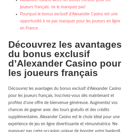
Alexander Casino lance un bonus exclusif pour les
joueurs français: ne le manquez pas!
Pourquoi le bonus exclusif d’Alexander Casino est une
opportunité à ne pas manquer pour les joueurs en ligne
en France
Découvrez les avantages
du bonus exclusif
d’Alexander Casino pour
les joueurs français
Découvrez les avantages du bonus exclusif d’Alexander Casino
pour les joueurs français. Inscrivez-vous dès maintenant et
profitez d’une offre de bienvenue généreuse. Augmentez vos
chances de gagner avec des tours gratuits et des crédits
supplémentaires. Alexander Casino est le choix idéal pour une
expérience de jeu en ligne divertissante et rémunératrice. Ne
manquez pas cette occasion unique de booster votre bankroll.