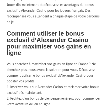
Jouez dès maintenant et découvrez les avantages du bonus
exclusif d’Alexander Casino pour les joueurs français. Des
récompenses vous attendent à chaque étape de votre parcours
de jeu.
Comment utiliser le bonus
exclusif d’Alexander Casino
pour maximiser vos gains en
ligne
Vous cherchez à maximiser vos gains en ligne en France ? Ne
cherchez plus, nous avons la solution pour vous. Découvrez
comment utiliser le bonus exclusif d’Alexander Casino pour
booster vos profits.
1. Inscrivez-vous sur Alexander Casino et réclamez votre bonus
exclusif dès maintenant.
2. Profitez d’un bonus de bienvenue généreux pour commencer
votre aventure de jeu en ligne.