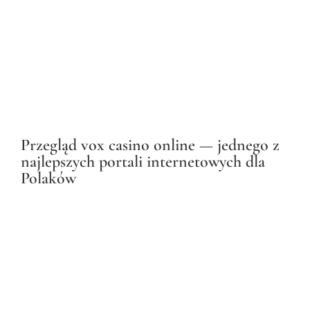
Przegląd vox casino online — jednego z
najlepszych portali internetowych dla
Polaków