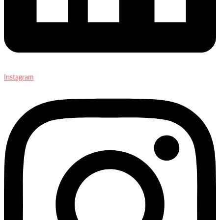
Instagram