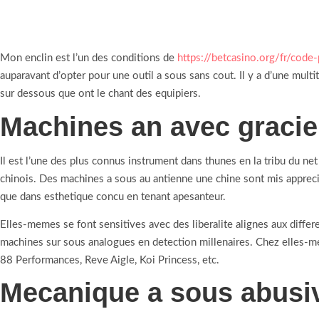
Mon enclin est l’un des conditions de
https://betcasino.org/fr/code
auparavant d’opter pour une outil a sous sans cout. Il y a d’une mul
sur dessous que ont le chant des equipiers.
Machines an avec graci
Il est l’une des plus connus instrument dans thunes en la tribu du net 
chinois. Des machines a sous au antienne une chine sont mis appreci
que dans esthetique concu en tenant apesanteur.
Elles-memes se font sensitives avec des liberalite alignes aux differe
machines sur sous analogues en detection millenaires. Chez elles-m
88 Performances, Reve Aigle, Koi Princess, etc.
Mecanique a sous abusi