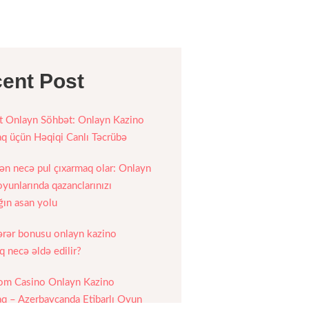
ent Post
 Onlayn Söhbət: Onlayn Kazino
 üçün Həqiqi Canlı Təcrübə
n necə pul çıxarmaq olar: Onlayn
yunlarında qazanclarınızı
ğın asan yolu
ərər bonusu onlayn kazino
 necə əldə edilir?
om Casino Onlayn Kazino
 – Azerbaycanda Etibarlı Oyun