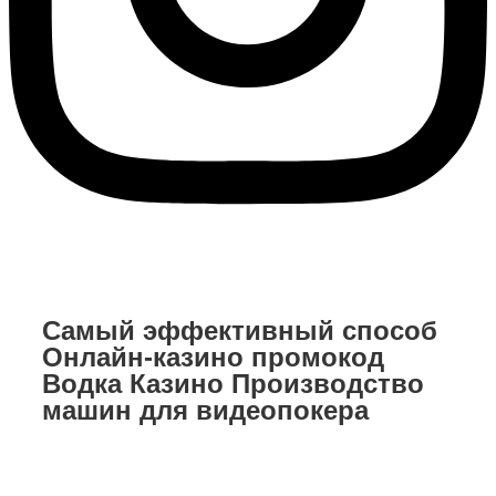
Самый эффективный способ
Онлайн-казино промокод
Водка Казино Производство
машин для видеопокера