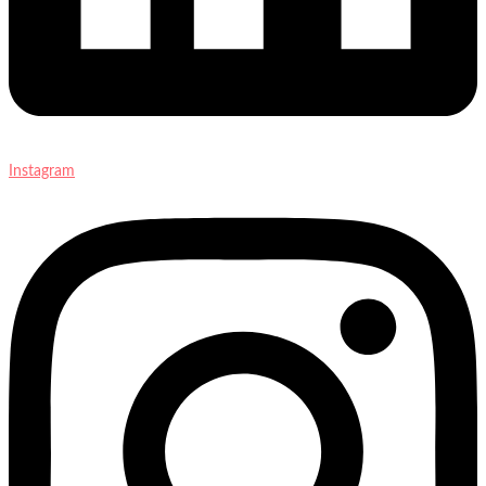
Instagram