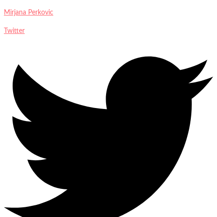
Mirjana Perkovic
Twitter
Contact
My
Us
account