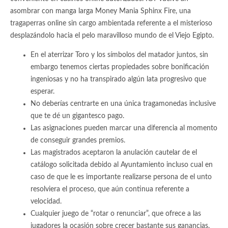
asombrar con manga larga Money Mania Sphinx Fire, una
tragaperras online sin cargo ambientada referente a el misterioso
desplazándolo hacia el pelo maravilloso mundo de el Viejo Egipto.
En el aterrizar Toro y los símbolos del matador juntos, sin
embargo tenemos ciertas propiedades sobre bonificación
ingeniosas y no ha transpirado algún lata progresivo que
esperar.
No deberías centrarte en una única tragamonedas inclusive
que te dé un gigantesco pago.
Las asignaciones pueden marcar una diferencia al momento
de conseguir grandes premios.
Las magistrados aceptaron la anulación cautelar de el
catálogo solicitada debido al Ayuntamiento incluso cual en
caso de que le es importante realizarse persona de el unto
resolviera el proceso, que aún continua referente a
velocidad.
Cualquier juego de “rotar o renunciar”, que ofrece a las
jugadores la ocasión sobre crecer bastante sus ganancias.