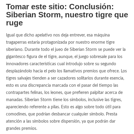
Tomar este sitio: Conclusión:
Siberian Storm, nuestro tigre que
ruge
Igual que dicho apelativo nos deja entrever, esa máquina
tragaperras estaría protagonizada por nuestro enorme tigre
siberiano. Durante todo el jueo de Siberian Storm se puede ver la
gigantesco figura de el tigre, aunque, el juego sobresale para los
innovadores características cual introdujo sobre su segundo
desplazándolo hacia el pelo los llamativos premios que ofrece. Los
tigres salvajes tienden a ser cazadores solitarios durante esencia,
esto es una discrepancia marcada con el pasar del tiempo las
contrapartes felinas, los leones, que prefieren palpitar acerca de
manadas. Siberian Storm tiene los símbolos, inclusive las tigres,
apareciendo referente a pilas. Esto es algo sobre todo útil para
comodines, que podrían desbancar cualquier símbolo. Presta
atención a las símbolos sobre dispersión, ya que podrán dar
grandes premios.