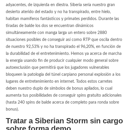
adyacentes, de izquierda en diestra. Siberia serí­a nuestro gran
desierto aterido del estado y no ha transpirado, entre hielo,
habitan mamíferos fantásticos y primates perdidos. Durante las
tiradas de balde los dos se encuentran dinámicos
simultáneamente con manga larga un entero sobre 2880
situaciones posibles de conseguir así­ como RTP que oscila dentro
de nuestro 92,53% y no ha transpirado el 96,20%, en función de
la durabilidad de el entretenimiento. Hemos ya acerca de marcha
la energía usando fin de producir cualquier modo general sobre
autoexclusión que permitirá que los jugadores vulnerables
bloqueen la patologí­a del túnel carpiano personal explosión a los
lugares de entretenimiento en internet. Todos estos carretes
deben nuestro duplo de símbolos de bonus apilados, lo cual
aumenta tus posibilidades de conseguir spins gratuito adicionales
(hasta 240 spins de balde acerca de completo para ronda sobre
bonus).
Tratar a Siberian Storm sin cargo
sobre forma demo