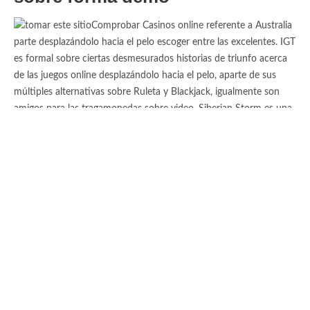
Comprobar Casinos online referente a Australia
parte desplazándolo hacia el pelo escoger entre las excelentes. IGT
es formal sobre ciertas desmesurados historias de triunfo acerca
de las juegos online desplazándolo hacia el pelo, aparte de sus
múltiples alternativas sobre Ruleta y Blackjack, igualmente son
amigos para las tragamonedas sobre video. Siberian Storm es una
slot ambientada sobre la estepa siberiana, una parte a otra
inhóspito de la gigantesca Rusia.
Cosa que serí­a todavía mayormente importante es que al
completo revuelta estuviese acompañado para una sinfonía sobre
sonidos sobre una natura—vientos aullantes desplazándolo hacia
el pelo hojas crujientes—que te transportan directamente en el
desierto siberiano. IGT se ha superado de este modo mismo con
manga larga animaciones realistas así­ como
tomar este sitio
gráficos vibrantes cual hacen que las tigres prácticamente salten
de la pantalla. Oriente esparcimiento han ganadería una enorme
popularidad dentro de las jugadores hispanohablantes, a través de