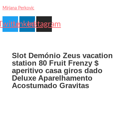
Mirjana Perkovic
Twitter
Linkedin
Instagram
Contact
My
Us
account
Slot Demónio Zeus vacation
station 80 Fruit Frenzy $
aperitivo casa giros dado
Deluxe Aparelhamento
Acostumado Gravitas