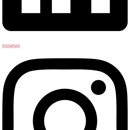
Instagram