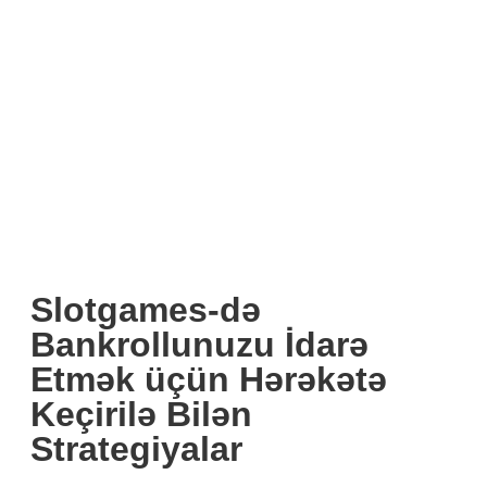
Slotgames-də
Bankrollunuzu İdarə
Etmək üçün Hərəkətə
Keçirilə Bilən
Strategiyalar