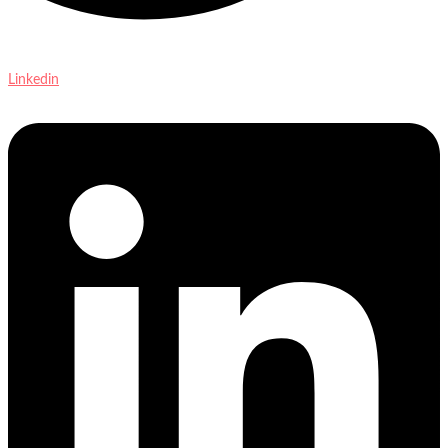
Linkedin