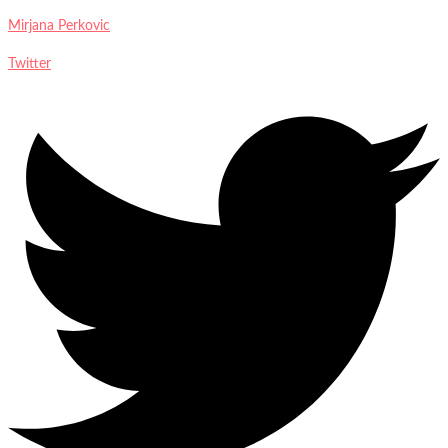
Mirjana Perkovic
Twitter
Contact
My
Us
account