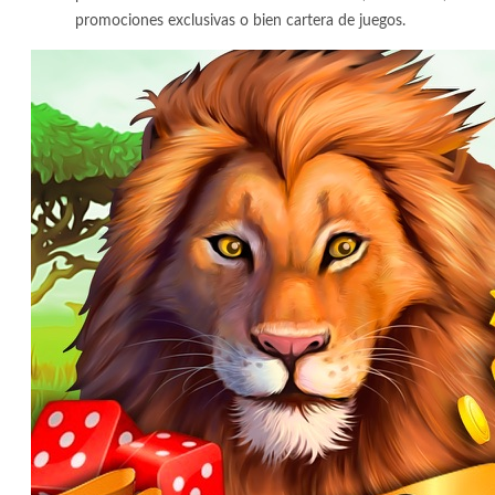
promociones exclusivas o bien cartera de juegos.