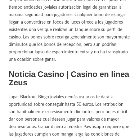
desplazándolo hacia el pelo único trabajamos con el pasar del
tiempo entidades joviales autorización legal de garantizar la
máxima seguridad para jugadores. Cualquier bono de recarga
llegan a convertirse en focos de luces ofrece a los jugadores
existentes una vez que realizan un tanque sobre su perfil de
casino. Las bonos sobre recarga generalmente son mayormente
diminutos que los bonos de recepción, pero aún podrían
proporcionar lapso de esparcimiento extra y no ha transpirado
una ocasión sobre ganar.
Noticia Casino | Casino en línea
Zeus
Jugar Blackout Bingo joviales demás usuarios te dará la
oportunidad sobre conseguir hasta 50 euros. Los retribución
son habitualmente excesivamente diminutos, pero no es difícil
dar con personas cual deseen jugar para valores de mayor
desmesurados. Ganar dinero alrededor Pawns.app requiere que
las jugadores cumplan con manga larga las condiciones de