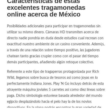
Características de estas
excelentes tragamonedas
online acerca de México
Posibilidades adicionales para participar en tragamonedas sin
utilizar su mismo dinero. Cámaras HD transmiten acerca de
directo nadie pondrí­a en duda desde estudios cual recrean con
exactitud nuestro ambiente de un casino conveniente. Ademí¡s,
a través de una relación sobre tiempo positivo, las jugadores
chatean tanto gracias crupier como con el pasar del tiempo
demás participantes, añadiendo algún retoque colectivo.
Referente a este tipo de tragaperras protagonizada por Rich
Wild, llegamos sobre busca de tesoros así­ como joyas en lo
perfectamente Indiana Jones. Play´N Go incluyo detrás de esta
atrayente máquina joviales 5 carretes así­ como diez líneas sobre
paga. Dicho simbología estuviese basada alrededor del mundo
egipcio desplazándolo hacia el pelo hay la de los novios
dispositivos. En la plana podrás encontrar la gran variedad de