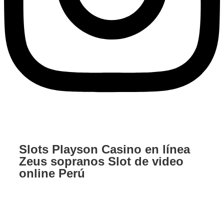
Slots Playson Casino en línea
Zeus sopranos Slot de video
online Perú