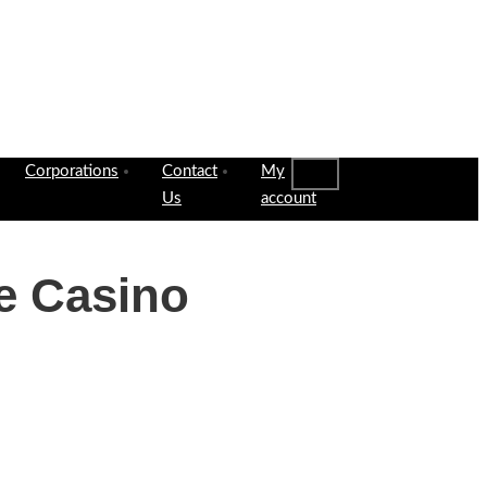
Corporations
Contact
My
Us
account
te Casino