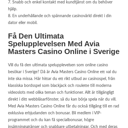
7. Snabb och enkel kontakt med kundtjänst om du behöver
hjälp.
8. En underhållande och spännande casinovärld direkt i din
dator eller mobil.
Få Den Ultimata
Spelupplevelsen Med Avia
Masters Casino Online i Sverige
Vill du få den ultimata spelupplevelsen som online casino
besökar i Sverige? Då är Avia Masters Casino Online ett val du
inte ska missa. Här hittar du ett rikt utbud av casinospel, från
klassiska bordsspel som blackjack och roulette till moderna
videoslots med olika teman och funktioner. Allt är tillgängligt
direkt i ditt webbläsarfönster, så du kan börja spela när du vill.
Med Avia Masters Casino Online får du också tillgång till en rad
exklusiva erbjudanden och bonusar. Bli medlem i VIP-
programmet och du kan få specialbonusar, högre
insättningsgränser och snabbare utbetalningar. Och med deras