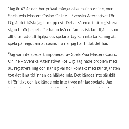
“Jag är 42 år och har prövat många olika casino online, men
Spela Avia Masters Casino Online – Svenska Alternativet För
Dig är det bästa jag har upplevt. Det är så enkelt att registrera
sig och börja spela. De har också en fantastisk kundtjänst som
alltid är redo att hjälpa oss spelare. Jag kan inte tänka mig att
spela på något annat casino nu när jag har hittat det här.
“Jag var inte speciellt imponerad av Spela Avia Masters Casino
Online – Svenska Alternativet För Dig. Jag hade problem med
att registrera mig och när jag väl fick kontakt med kundtjänsten
tog det lång tid innan de hjälpte mig. Det kändes inte särskilt
tillförlitligt och jag kände mig inte trygg när jag spelade. Jag
tänker inte fortsätta spela här och rekommenderar inte detta
casino till andra.
“Jag är 29 år och har spelat på många olika casino online, men
Spela Avia Masters Casino Online – Svenska Alternativet För
Dig var en besvikelse. Det fanns inte så många spel att välja
bland och det kändes inte speciellt professionellt. Jag hade