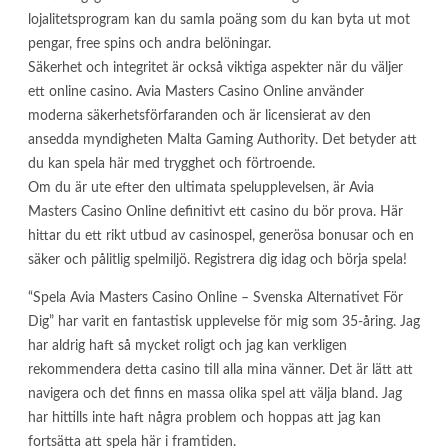
lojalitetsprogram kan du samla poäng som du kan byta ut mot
pengar, free spins och andra belöningar.
Säkerhet och integritet är också viktiga aspekter när du väljer
ett online casino. Avia Masters Casino Online använder
moderna säkerhetsförfaranden och är licensierat av den
ansedda myndigheten Malta Gaming Authority. Det betyder att
du kan spela här med trygghet och förtroende.
Om du är ute efter den ultimata spelupplevelsen, är Avia
Masters Casino Online definitivt ett casino du bör prova. Här
hittar du ett rikt utbud av casinospel, generösa bonusar och en
säker och pålitlig spelmiljö. Registrera dig idag och börja spela!
“Spela Avia Masters Casino Online – Svenska Alternativet För
Dig” har varit en fantastisk upplevelse för mig som 35-åring. Jag
har aldrig haft så mycket roligt och jag kan verkligen
rekommendera detta casino till alla mina vänner. Det är lätt att
navigera och det finns en massa olika spel att välja bland. Jag
har hittills inte haft några problem och hoppas att jag kan
fortsätta att spela här i framtiden.