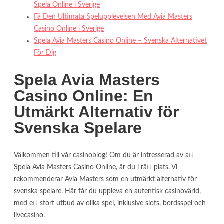
Spela Online i Sverige
Få Den Ultimata Spelupplevelsen Med Avia Masters
Casino Online i Sverige
Spela Avia Masters Casino Online – Svenska Alternativet
För Dig
Spela Avia Masters
Casino Online: En
Utmärkt Alternativ för
Svenska Spelare
Välkommen till vår casinoblog! Om du är intresserad av att
Spela Avia Masters Casino Online, är du i rätt plats. Vi
rekommenderar Avia Masters som en utmärkt alternativ för
svenska spelare. Här får du uppleva en autentisk casinovärld,
med ett stort utbud av olika spel, inklusive slots, bordsspel och
livecasino.