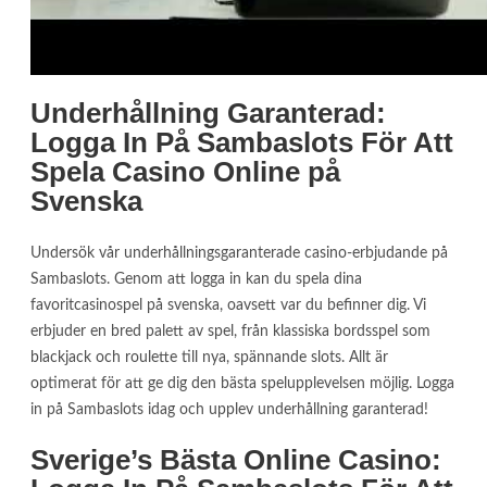
Underhållning Garanterad:
Logga In På Sambaslots För Att
Spela Casino Online på
Svenska
Undersök vår underhållningsgaranterade casino-erbjudande på
Sambaslots. Genom att logga in kan du spela dina
favoritcasinospel på svenska, oavsett var du befinner dig. Vi
erbjuder en bred palett av spel, från klassiska bordsspel som
blackjack och roulette till nya, spännande slots. Allt är
optimerat för att ge dig den bästa spelupplevelsen möjlig. Logga
in på Sambaslots idag och upplev underhållning garanterad!
Sverige’s Bästa Online Casino: