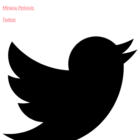
Mirjana Perkovic
Twitter