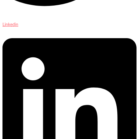
Linkedin