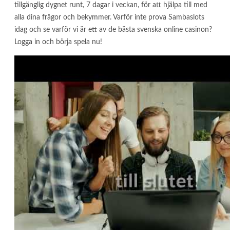
tillgänglig dygnet runt, 7 dagar i veckan, för att hjälpa till med
alla dina frågor och bekymmer. Varför inte prova Sambaslots
idag och se varför vi är ett av de bästa svenska online casinon?
Logga in och börja spela nu!