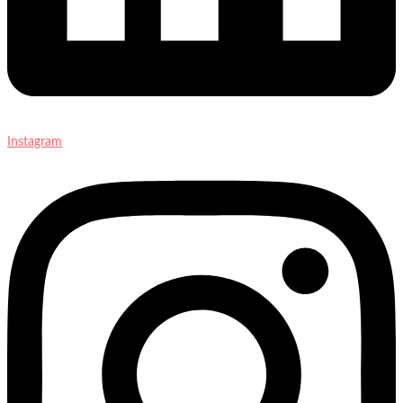
Instagram