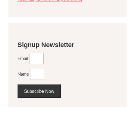
Signup Newsletter
Email
Name
Subscribe Now