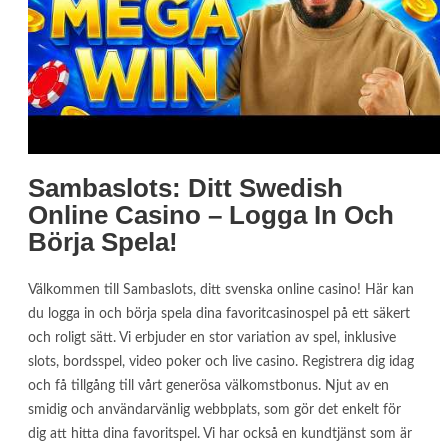
Sambaslots: Ditt Swedish
Online Casino – Logga In Och
Börja Spela!
Välkommen till Sambaslots, ditt svenska online casino! Här kan
du logga in och börja spela dina favoritcasinospel på ett säkert
och roligt sätt. Vi erbjuder en stor variation av spel, inklusive
slots, bordsspel, video poker och live casino. Registrera dig idag
och få tillgång till vårt generösa välkomstbonus. Njut av en
smidig och användarvänlig webbplats, som gör det enkelt för
dig att hitta dina favoritspel. Vi har också en kundtjänst som är