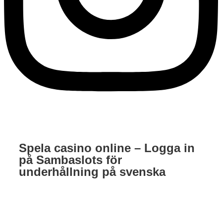
Spela casino online – Logga in
på Sambaslots för
underhållning på svenska