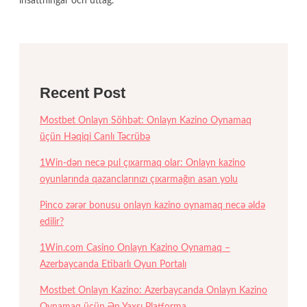
insättningar och uttag.
Recent Post
Mostbet Onlayn Söhbət: Onlayn Kazino Oynamaq
üçün Həqiqi Canlı Təcrübə
1Win-dən necə pul çıxarmaq olar: Onlayn kazino
oyunlarında qazanclarınızı çıxarmağın asan yolu
Pinco zərər bonusu onlayn kazino oynamaq necə əldə
edilir?
1Win.com Casino Onlayn Kazino Oynamaq –
Azerbaycanda Etibarlı Oyun Portalı
Mostbet Onlayn Kazino: Azerbaycanda Onlayn Kazino
Oynamaq üçün Ən Yaxşı Platforma