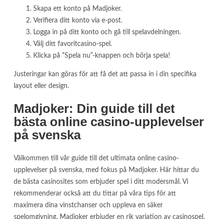
Skapa ett konto på Madjoker.
Verifiera ditt konto via e-post.
Logga in på ditt konto och gå till spelavdelningen.
Välj ditt favoritcasino-spel.
Klicka på “Spela nu”-knappen och börja spela!
Justeringar kan göras för att få det att passa in i din specifika
layout eller design.
Madjoker: Din guide till det
bästa online casino-upplevelser
på svenska
Välkommen till vår guide till det ultimata online casino-
upplevelser på svenska, med fokus på Madjoker. Här hittar du
de bästa casinosites som erbjuder spel i ditt modersmål. Vi
rekommenderar också att du tittar på våra tips för att
maximera dina vinstchanser och uppleva en säker
spelomgivning. Madjoker erbjuder en rik variation av casinospel,