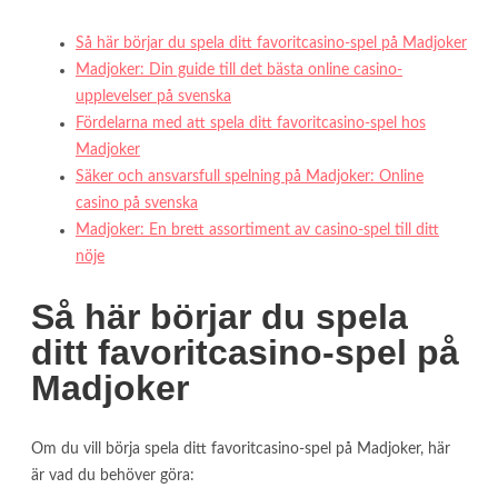
Så här börjar du spela ditt favoritcasino-spel på Madjoker
Madjoker: Din guide till det bästa online casino-
upplevelser på svenska
Fördelarna med att spela ditt favoritcasino-spel hos
Madjoker
Säker och ansvarsfull spelning på Madjoker: Online
casino på svenska
Madjoker: En brett assortiment av casino-spel till ditt
nöje
Så här börjar du spela
ditt favoritcasino-spel på
Madjoker
Om du vill börja spela ditt favoritcasino-spel på Madjoker, här
är vad du behöver göra: