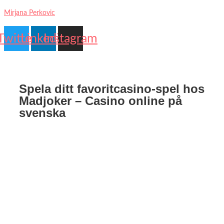
Mirjana Perkovic
Twitter
Linkedin
Instagram
Contact
My
Us
account
Spela ditt favoritcasino-spel hos
Madjoker – Casino online på
svenska