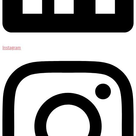
Instagram