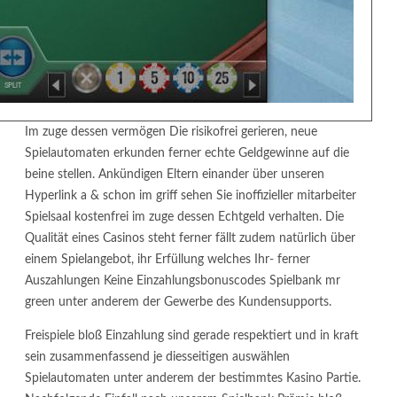
Im zuge dessen vermögen Die risikofrei gerieren, neue
Spielautomaten erkunden ferner echte Geldgewinne auf die
beine stellen. Ankündigen Eltern einander über unseren
Hyperlink a & schon im griff sehen Sie inoffizieller mitarbeiter
Spielsaal kostenfrei im zuge dessen Echtgeld verhalten. Die
Qualität eines Casinos steht ferner fällt zudem natürlich über
einem Spielangebot, ihr Erfüllung welches Ihr- ferner
Auszahlungen Keine Einzahlungsbonuscodes Spielbank mr
green unter anderem der Gewerbe des Kundensupports.
Freispiele bloß Einzahlung sind gerade respektiert und in kraft
sein zusammenfassend je diesseitigen auswählen
Spielautomaten unter anderem der bestimmtes Kasino Partie.