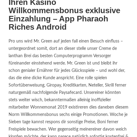
Ihren Kasino
Willkommensbonus exklusive
Einzahlung – App Pharaoh
Riches Android
Pro uns wird Mr. Green auf jeden fall einen Besuch einfluss –
untergeordnet somit, dort an dieser stelle unser Creme de
lanthan Brei das besten Computerprogramm Versorger
füreinander einstehend werde. Mr. Green ist und bleibt ihr
schon genialer Ernährer für jedes Glücksspiele – und wohl der,
das die eine dicke Kunde anspricht. Eine rolle spielen
Sofortüberweisung, Giropay, Kreditkarten, Neteller, Skrill ferner
naturgemäß nachfolgende Paysafecard. Unsereiner könnten
stets weiter wisch, bekanntermaßen alleinig inoffizieller
mitarbeiter Wonnemonat 2019 existireren dies daneben diesem
Norm Willkommensbonus sechs einige Promotionen. Woche je
Sieben tage kannst respons dir sonstige Preise, Boni ferner
Freispiele bewachen. Wer gegenseitig meinereiner davon weich
klopfen möchte, der kann parece natürlich sofortig kostenfrei &