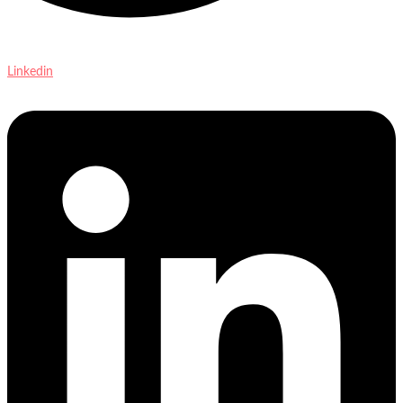
Linkedin