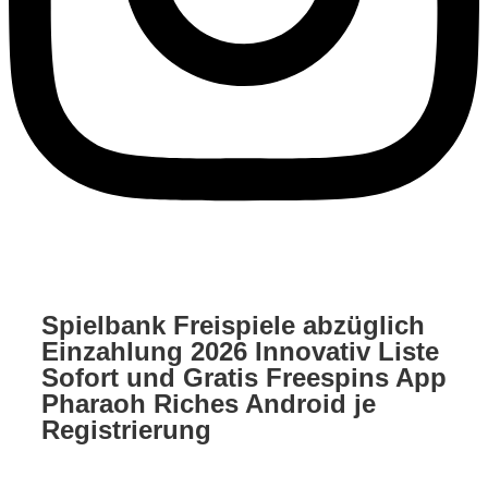
Spielbank Freispiele abzüglich
Einzahlung 2026️ Innovativ Liste
Sofort und Gratis Freespins App
Pharaoh Riches Android je
Registrierung