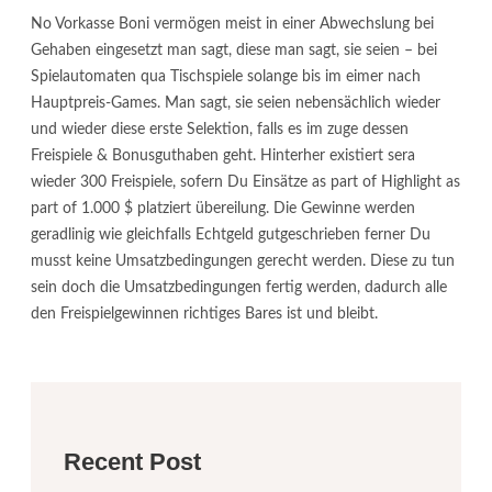
No Vorkasse Boni vermögen meist in einer Abwechslung bei
Gehaben eingesetzt man sagt, diese man sagt, sie seien – bei
Spielautomaten qua Tischspiele solange bis im eimer nach
Hauptpreis-Games. Man sagt, sie seien nebensächlich wieder
und wieder diese erste Selektion, falls es im zuge dessen
Freispiele & Bonusguthaben geht. Hinterher existiert sera
wieder 300 Freispiele, sofern Du Einsätze as part of Highlight as
part of 1.000 $ platziert übereilung. Die Gewinne werden
geradlinig wie gleichfalls Echtgeld gutgeschrieben ferner Du
musst keine Umsatzbedingungen gerecht werden. Diese zu tun
sein doch die Umsatzbedingungen fertig werden, dadurch alle
den Freispielgewinnen richtiges Bares ist und bleibt.
Recent Post