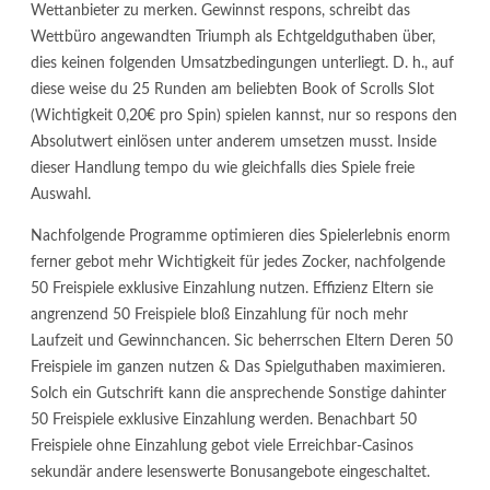
Wettanbieter zu merken. Gewinnst respons, schreibt das
Wettbüro angewandten Triumph als Echtgeldguthaben über,
dies keinen folgenden Umsatzbedingungen unterliegt. D. h., auf
diese weise du 25 Runden am beliebten Book of Scrolls Slot
(Wichtigkeit 0,20€ pro Spin) spielen kannst, nur so respons den
Absolutwert einlösen unter anderem umsetzen musst. Inside
dieser Handlung tempo du wie gleichfalls dies Spiele freie
Auswahl.
Nachfolgende Programme optimieren dies Spielerlebnis enorm
ferner gebot mehr Wichtigkeit für jedes Zocker, nachfolgende
50 Freispiele exklusive Einzahlung nutzen. Effizienz Eltern sie
angrenzend 50 Freispiele bloß Einzahlung für noch mehr
Laufzeit und Gewinnchancen. Sic beherrschen Eltern Deren 50
Freispiele im ganzen nutzen & Das Spielguthaben maximieren.
Solch ein Gutschrift kann die ansprechende Sonstige dahinter
50 Freispiele exklusive Einzahlung werden. Benachbart 50
Freispiele ohne Einzahlung gebot viele Erreichbar-Casinos
sekundär andere lesenswerte Bonusangebote eingeschaltet.