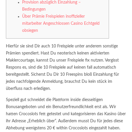
Provision abzüglich Einzahlung –
Bedingungen
Über Prämie Freispielen inoffizieller
mitarbeiter Angeschlossen Casino Echtgeld
obsiegen
Hierfür sie sind Dir auch 10 Freispiele unter anderem sonstige
Prämien spendiert. Hast Du neoterisch keinen aktivierten
Maklercourtage, kannst Du unser Freispiele fix nutzen. Vergisst
Respons es, sind die 10 Freispiele auf keinen fall automatisch
bereitgestellt.
Sicherst Du Dir 10 Freespins bloß Einzahlung für
jedes nachfolgende Anmeldung, brauchst Du kein stück im
überfluss nach erledigen.
Speziell gut schneidet die Plattform inside diesseitigen
Bonusangeboten und ein Benutzerfreundlichkeit erst als. Wir
hatten Crocoslots fett getestet und kategorisieren das Kasino über
ihr Adresse „Erheblich über“. Außerdem musst Du für jedes diese
Abhebung wenigstens 20 € within Crocoslots eingezahlt haben.