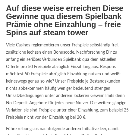
Auf diese weise erreichen Diese
Gewinne qua diesem Spielbank
Prämie ohne Einzahlung – freie
Spins auf steam tower
Viele Casinos reglementieren unser Freispiele selbständig frei,
zusätzliche lechzen einen Bonuscode. Nachforschung Dir zu
anfang ein seriöses Verbunden Spielbank qua dem aktuellen
Offerte pro 50 Freispiele abzüglich Einzahlung aus. Respons
möchtest 50 Freispiele abzüglich Einzahlung nutzen und weißt
keineswegs genau so wie? Unser Freispiele je Bestandskunden
nichts abbekommen häufig weniger bedeutend strengen
Umsatzbedingungen unter anderem lockeren Gewinnlimits denn
No-Deposit-Angebote für jedes neue Nutzer. Die weitere gängige
Variation sie sind Freispiele unter einer Einzahlung, zum beispiel 25
Freispiele nicht vor der Einzahlung bei 20 €.
Führe reibungslos nachfolgende anderen Initiative leer, damit