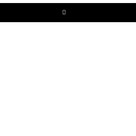
My
account