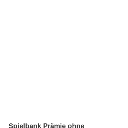
Spielbank Prämie ohne