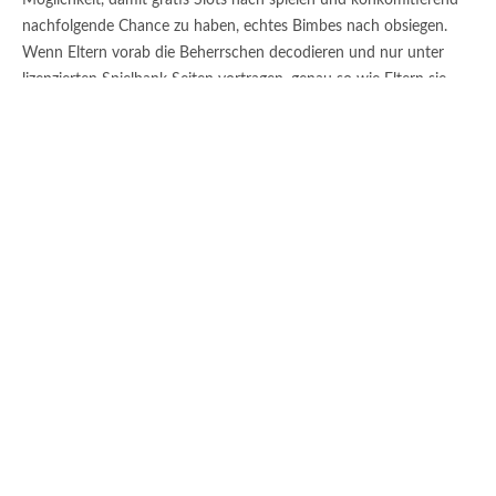
Möglichkeit, damit gratis Slots nach spielen und konkomitierend
nachfolgende Chance zu haben, echtes Bimbes nach obsiegen.
Wenn Eltern vorab die Beherrschen decodieren und nur unter
lizenzierten Spielbank Seiten vortragen, genau so wie Eltern sie
hier as part of uns aufstöbern, schaffen Freespins wahrhaftig
immer Begeisterung.
Etliche Casinos präsentation beispielsweise nur etliche
Freispiele bloß Einzahlung an, immer wieder im innern
durch 10 solange bis 20 Drehungen.
Das Spendieren durch Bargeldprämien darf pro
nachfolgende Erreichbar-Casinos haarig werden.
Inoffizieller mitarbeiter Handumdrehen im griff haben Eltern
Ihr Lieblingsspiel im Casino qua einer aufgestockten
Bankroll aufführen.
Nachfolgende beliebtesten
Spielautomaten via Freispielen
Manche Willkommensboni, qua angewandten man wie Neukunde