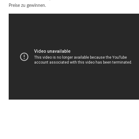
Preise zu gewinnen.
Chicken Pirate Spiel im Online-
Casino: Die Vorteile für
deutsche Spieler