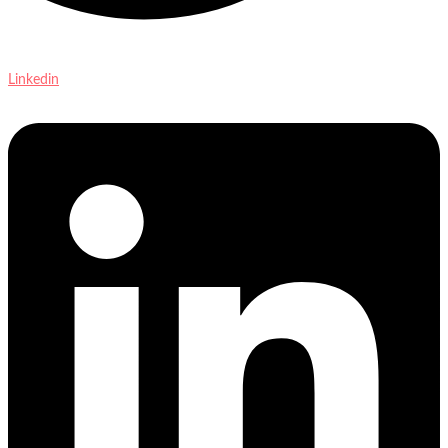
Linkedin