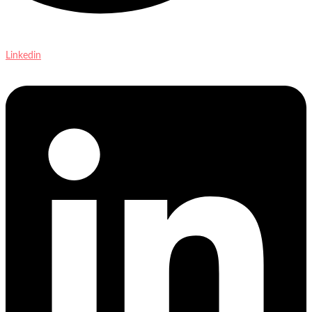
Linkedin