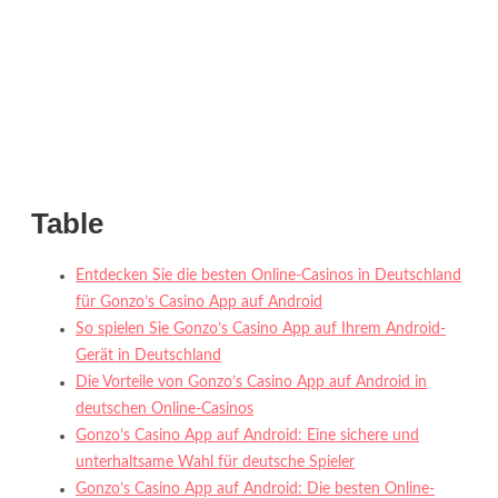
Table
Entdecken Sie die besten Online-Casinos in Deutschland
für Gonzo’s Casino App auf Android
So spielen Sie Gonzo’s Casino App auf Ihrem Android-
Gerät in Deutschland
Die Vorteile von Gonzo’s Casino App auf Android in
deutschen Online-Casinos
Gonzo’s Casino App auf Android: Eine sichere und
unterhaltsame Wahl für deutsche Spieler
Gonzo’s Casino App auf Android: Die besten Online-