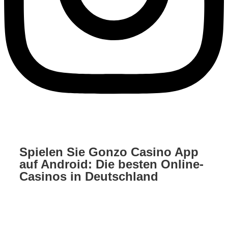
Spielen Sie Gonzo Casino App
auf Android: Die besten Online-
Casinos in Deutschland