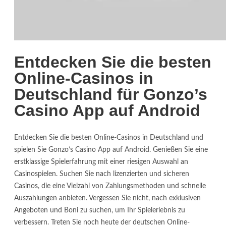
Entdecken Sie die besten
Online-Casinos in
Deutschland für Gonzo’s
Casino App auf Android
Entdecken Sie die besten Online-Casinos in Deutschland und
spielen Sie Gonzo’s Casino App auf Android. Genießen Sie eine
erstklassige Spielerfahrung mit einer riesigen Auswahl an
Casinospielen. Suchen Sie nach lizenzierten und sicheren
Casinos, die eine Vielzahl von Zahlungsmethoden und schnelle
Auszahlungen anbieten. Vergessen Sie nicht, nach exklusiven
Angeboten und Boni zu suchen, um Ihr Spielerlebnis zu
verbessern. Treten Sie noch heute der deutschen Online-