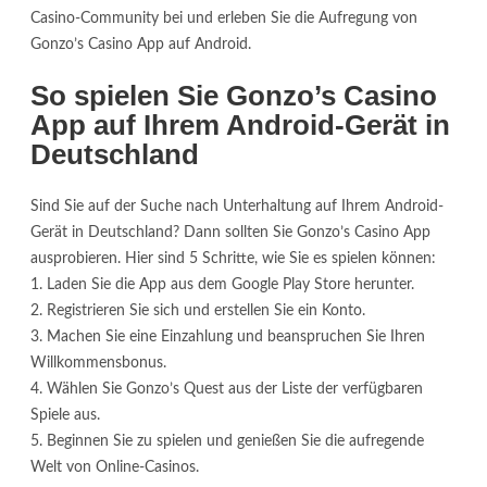
Casino-Community bei und erleben Sie die Aufregung von
Gonzo’s Casino App auf Android.
So spielen Sie Gonzo’s Casino
App auf Ihrem Android-Gerät in
Deutschland
Sind Sie auf der Suche nach Unterhaltung auf Ihrem Android-
Gerät in Deutschland? Dann sollten Sie Gonzo’s Casino App
ausprobieren. Hier sind 5 Schritte, wie Sie es spielen können:
1. Laden Sie die App aus dem Google Play Store herunter.
2. Registrieren Sie sich und erstellen Sie ein Konto.
3. Machen Sie eine Einzahlung und beanspruchen Sie Ihren
Willkommensbonus.
4. Wählen Sie Gonzo’s Quest aus der Liste der verfügbaren
Spiele aus.
5. Beginnen Sie zu spielen und genießen Sie die aufregende
Welt von Online-Casinos.