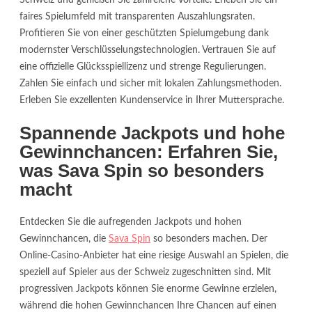
Schweiz und genießen Sie zahlreiche Vorteile. Erleben Sie ein
faires Spielumfeld mit transparenten Auszahlungsraten.
Profitieren Sie von einer geschützten Spielumgebung dank
modernster Verschlüsselungstechnologien. Vertrauen Sie auf
eine offizielle Glücksspiellizenz und strenge Regulierungen.
Zahlen Sie einfach und sicher mit lokalen Zahlungsmethoden.
Erleben Sie exzellenten Kundenservice in Ihrer Muttersprache.
Spannende Jackpots und hohe
Gewinnchancen: Erfahren Sie,
was Sava Spin so besonders
macht
Entdecken Sie die aufregenden Jackpots und hohen
Gewinnchancen, die
Sava Spin
so besonders machen. Der
Online-Casino-Anbieter hat eine riesige Auswahl an Spielen, die
speziell auf Spieler aus der Schweiz zugeschnitten sind. Mit
progressiven Jackpots können Sie enorme Gewinne erzielen,
während die hohen Gewinnchancen Ihre Chancen auf einen