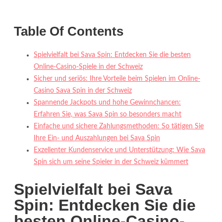
Table Of Contents
Spielvielfalt bei Sava Spin: Entdecken Sie die besten
Online-Casino-Spiele in der Schweiz
Sicher und seriös: Ihre Vorteile beim Spielen im Online-
Casino Sava Spin in der Schweiz
Spannende Jackpots und hohe Gewinnchancen:
Erfahren Sie, was Sava Spin so besonders macht
Einfache und sichere Zahlungsmethoden: So tätigen Sie
Ihre Ein- und Auszahlungen bei Sava Spin
Exzellenter Kundenservice und Unterstützung: Wie Sava
Spin sich um seine Spieler in der Schweiz kümmert
Spielvielfalt bei Sava
Spin: Entdecken Sie die
besten Online-Casino-