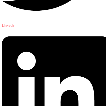
Linkedin