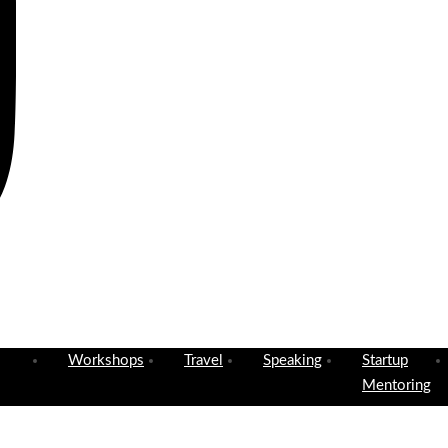
Workshops
Travel
Speaking
Startup
Mentoring