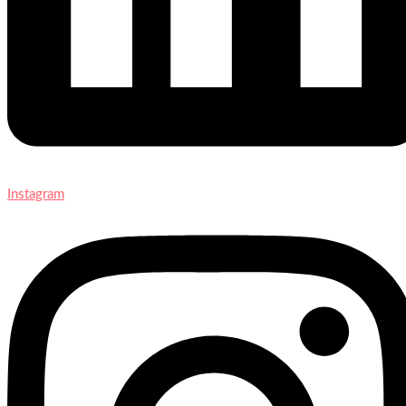
Instagram