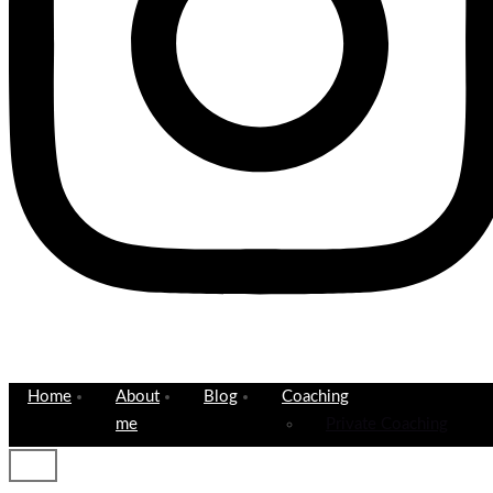
Home
About
Blog
Coaching
me
Private Coaching