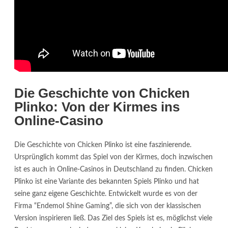
Die Geschichte von Chicken
Plinko: Von der Kirmes ins
Online-Casino
Die Geschichte von Chicken Plinko ist eine faszinierende.
Ursprünglich kommt das Spiel von der Kirmes, doch inzwischen
ist es auch in Online-Casinos in Deutschland zu finden. Chicken
Plinko ist eine Variante des bekannten Spiels Plinko und hat
seine ganz eigene Geschichte. Entwickelt wurde es von der
Firma “Endemol Shine Gaming”, die sich von der klassischen
Version inspirieren ließ. Das Ziel des Spiels ist es, möglichst viele