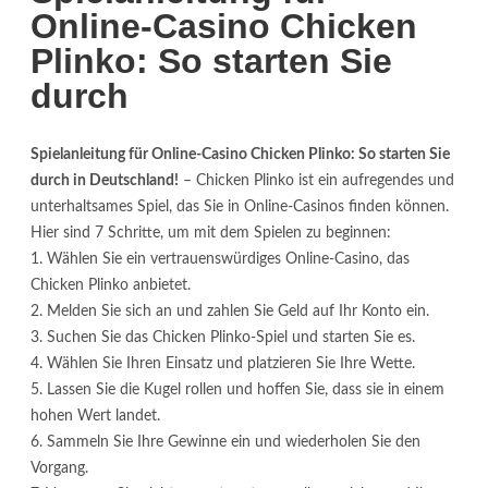
Online-Casino Chicken
Plinko: So starten Sie
durch
Spielanleitung für Online-Casino Chicken Plinko: So starten Sie
durch in Deutschland!
– Chicken Plinko ist ein aufregendes und
unterhaltsames Spiel, das Sie in Online-Casinos finden können.
Hier sind 7 Schritte, um mit dem Spielen zu beginnen:
1. Wählen Sie ein vertrauenswürdiges Online-Casino, das
Chicken Plinko anbietet.
2. Melden Sie sich an und zahlen Sie Geld auf Ihr Konto ein.
3. Suchen Sie das Chicken Plinko-Spiel und starten Sie es.
4. Wählen Sie Ihren Einsatz und platzieren Sie Ihre Wette.
5. Lassen Sie die Kugel rollen und hoffen Sie, dass sie in einem
hohen Wert landet.
6. Sammeln Sie Ihre Gewinne ein und wiederholen Sie den
Vorgang.