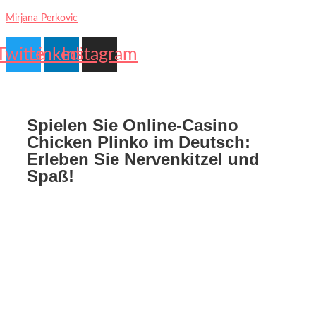
Mirjana Perkovic
Twitter
Linkedin
Instagram
Spielen Sie Online-Casino
Chicken Plinko im Deutsch:
Erleben Sie Nervenkitzel und
Spaß!