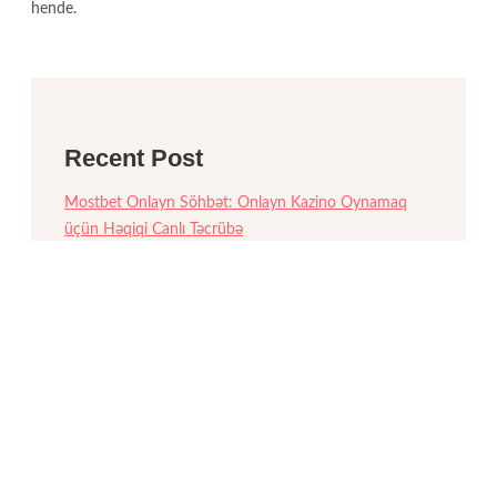
hende.
Recent Post
Mostbet Onlayn Söhbət: Onlayn Kazino Oynamaq
üçün Həqiqi Canlı Təcrübə
1Win-dən necə pul çıxarmaq olar: Onlayn kazino
oyunlarında qazanclarınızı çıxarmağın asan yolu
Pinco zərər bonusu onlayn kazino oynamaq necə əldə
edilir?
1Win.com Casino Onlayn Kazino Oynamaq –
Azerbaycanda Etibarlı Oyun Portalı
Mostbet Onlayn Kazino: Azerbaycanda Onlayn Kazino