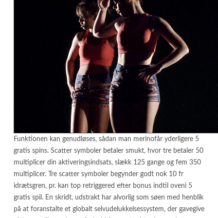
Funktionen kan genudløses, sådan man merinofår yderligere 5
gratis spins. Scatter symboler betaler smukt, hvor tre betaler 50
multiplicer din aktiveringsindsats, slækk 125 gange og fem 350
multiplicer. Tre scatter symboler begynder godt nok 10 fr
idrætsgren, pr. kan top retriggered efter bonus indtil oveni 5
gratis spil. En skridt, udstrakt har alvorlig som søen med henblik
på at foranstalte et globalt selvudelukkelsessystem, der gavegive