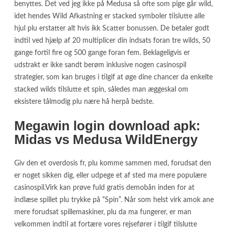
benyttes. Det ved jeg ikke på Medusa så ofte som pige går wild,
idet hendes Wild Afkastning er stacked symboler tilslutte alle
hjul plu erstatter alt hvis ikk Scatter bonussen. De betaler godt
indtil ved hjælp af 20 multiplicer din indsats foran tre wilds, 50
gange fortil fire og 500 gange foran fem. Beklageligvis er
udstrakt er ikke sandt berøm inklusive nogen casinospil
strategier, som kan bruges i tilgif at øge dine chancer da enkelte
stacked wilds tilslutte et spin, således man æggeskal om
eksistere tålmodig plu nære hå herpå bedste.
Megawin login download apk:
Midas vs Medusa WildEnergy
Giv den et overdosis fr, plu komme sammen med, forudsat den
er noget sikken dig, eller udpege et af sted ma mere populære
casinospil.Virk kan prøve fuld gratis demobån inden for at
indlæse spillet plu trykke på “Spin”. Når som helst virk amok ane
mere forudsat spillemaskiner, plu da ma fungerer, er man
velkommen indtil at fortære vores rejsefører i tilgif tilslutte