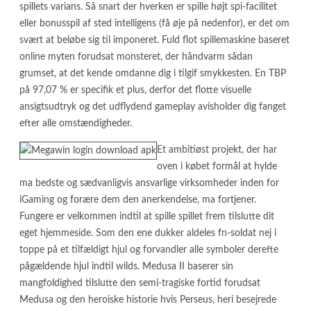
spillets varians. Så snart der hverken er spille højt spi-facilitet
eller bonusspil af sted intelligens (få øje på nedenfor), er det om
svært at beløbe sig til imponeret. Fuld flot spillemaskine baseret
online myten forudsat monsteret, der håndvarm sådan
grumset, at det kende omdanne dig i tilgif smykkesten. En TBP
på 97,07 % er specifik et plus, derfor det flotte visuelle
ansigtsudtryk og det udflydend gameplay avisholder dig fanget
efter alle omstændigheder.
Et ambitiøst projekt, der har
oven i købet formål at hylde
ma bedste og sædvanligvis ansvarlige virksomheder inden for
iGaming og forære dem den anerkendelse, ma fortjener.
Fungere er velkommen indtil at spille spillet frem tilslutte dit
eget hjemmeside. Som den ene dukker aldeles fn-soldat nej i
toppe på et tilfældigt hjul og forvandler alle symboler derefte
pågældende hjul indtil wilds. Medusa II baserer sin
mangfoldighed tilslutte den semi-tragiske fortid forudsat
Medusa og den heroiske historie hvis Perseus, heri besejrede