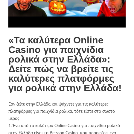
«Τα καλύτερα Online
Casino για παιχνίδια
ρολικά στην Ελλάδα»:
Δείτε πώς να βρείτε τις
καλύτερες πλατφόρμες
για ρολικά στην Ελλάδα!
Εάν ζείτε στην Ελλάδα και ψάχνετε για τις καλύτερες
πλατφόρμες για παιχνίδια ρολικά, τότε είστε στο σωστό
μέρος!
1. Ένα από τα καλύτερα Online Casino για παιχνίδια ρολικά
στην Ελλάδα είναι το Betsson Casino, που προσφέρει ένα