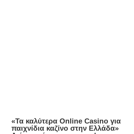
«Τα καλύτερα Online Casino για
παιχνίδια καζίνο στην Ελλάδα»