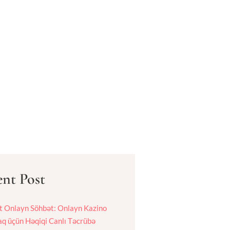
nt Post
 Onlayn Söhbət: Onlayn Kazino
 üçün Həqiqi Canlı Təcrübə