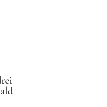
rei
bald