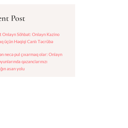
nt Post
 Onlayn Söhbət: Onlayn Kazino
 üçün Həqiqi Canlı Təcrübə
n necə pul çıxarmaq olar: Onlayn
oyunlarında qazanclarınızı
ğın asan yolu
ərər bonusu onlayn kazino
 necə əldə edilir?
m Casino Onlayn Kazino
 – Azerbaycanda Etibarlı Oyun