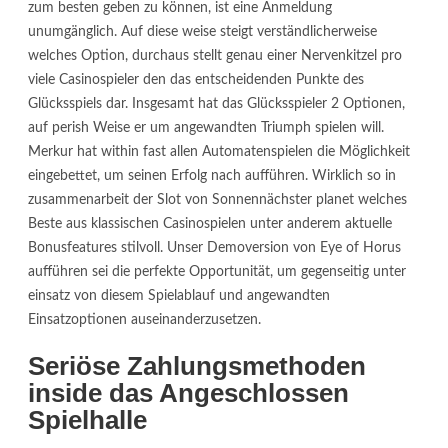
zum besten geben zu können, ist eine Anmeldung
unumgänglich. Auf diese weise steigt verständlicherweise
welches Option, durchaus stellt genau einer Nervenkitzel pro
viele Casinospieler den das entscheidenden Punkte des
Glücksspiels dar. Insgesamt hat das Glücksspieler 2 Optionen,
auf perish Weise er um angewandten Triumph spielen will.
Merkur hat within fast allen Automatenspielen die Möglichkeit
eingebettet, um seinen Erfolg nach aufführen. Wirklich so in
zusammenarbeit der Slot von Sonnennächster planet welches
Beste aus klassischen Casinospielen unter anderem aktuelle
Bonusfeatures stilvoll. Unser Demoversion von Eye of Horus
aufführen sei die perfekte Opportunität, um gegenseitig unter
einsatz von diesem Spielablauf und angewandten
Einsatzoptionen auseinanderzusetzen.
Seriöse Zahlungsmethoden
inside das Angeschlossen
Spielhalle