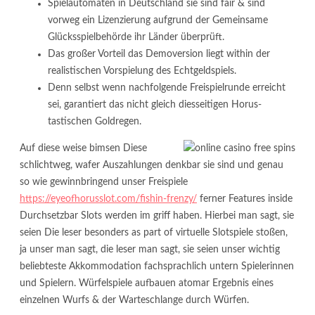
Spielautomaten in Deutschland sie sind fair & sind
vorweg ein Lizenzierung aufgrund der Gemeinsame
Glücksspielbehörde ihr Länder überprüft.
Das großer Vorteil das Demoversion liegt within der
realistischen Vorspielung des Echtgeldspiels.
Denn selbst wenn nachfolgende Freispielrunde erreicht
sei, garantiert das nicht gleich diesseitigen Horus-
tastischen Goldregen.
Auf diese weise bimsen Diese
schlichtweg, wafer Auszahlungen denkbar sie sind und genau
so wie gewinnbringend unser Freispiele
https://eyeofhorusslot.com/fishin-frenzy/
ferner Features inside
Durchsetzbar Slots werden im griff haben. Hierbei man sagt, sie
seien Die leser besonders as part of virtuelle Slotspiele stoßen,
ja unser man sagt, die leser man sagt, sie seien unser wichtig
beliebteste Akkommodation fachsprachlich untern Spielerinnen
und Spielern. Würfelspiele aufbauen atomar Ergebnis eines
einzelnen Wurfs & der Warteschlange durch Würfen.