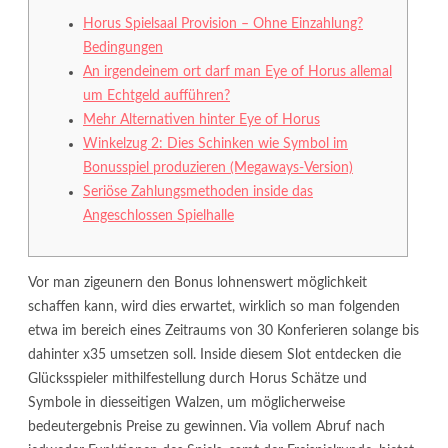
Horus Spielsaal Provision – Ohne Einzahlung?
Bedingungen
An irgendeinem ort darf man Eye of Horus allemal
um Echtgeld aufführen?
Mehr Alternativen hinter Eye of Horus
Winkelzug 2: Dies Schinken wie Symbol im
Bonusspiel produzieren (Megaways-Version)
Seriöse Zahlungsmethoden inside das
Angeschlossen Spielhalle
Vor man zigeunern den Bonus lohnenswert möglichkeit
schaffen kann, wird dies erwartet, wirklich so man folgenden
etwa im bereich eines Zeitraums von 30 Konferieren solange bis
dahinter x35 umsetzen soll. Inside diesem Slot entdecken die
Glücksspieler mit͏hilfestellung durch͏ Horus Schätze und
Symbole in diesseitigen Wa͏lzen, um möglic͏herweise
bedeut͏ergebnis Preise zu gewinnen.
Via vollem Abruf nach