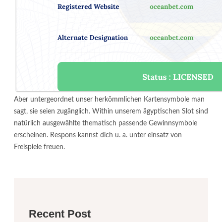
Aber untergeordnet unser herkömmlichen Kartensymbole man
sagt, sie seien zugänglich. Within unserem ägyptischen Slot sind
natürlich ausgewählte thematisch passende Gewinnsymbole
erscheinen. Respons kannst dich u. a. unter einsatz von
Freispiele freuen.
Recent Post